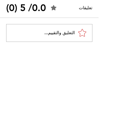
0.0/ 5 (0)
تعليقات
القضاء الإداري يقضي بحل
التعليق والتقييم...
 واسعًا وتُعيد طرح
نقابة "كنابست"