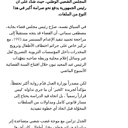
المجلس الشعبي الوطني، حيث شدّد على أن 
رئيس الجمهورية يدفع نحو صرامة أكبر في هذا 
النوع من الملفات.
في السياق نفسه، صرّح رئيس مجلس قضاء بجاية، 
مصطفى سماتي، أن القضاء قد يتجه مستقبلاً إلى 
مراجعة تجميد تنفيذ الإعدام المستمر منذ 1993، مع 
تركيز خاص على جرائم اختطاف الأطفال وترويج 
المخدرات داخل المؤسسات التربوية. التصريح نُقل 
عبر وسائل إعلام محلية وربطه صاحبه بتعهّدات 
الرئيس عبد المجيد تبون خلال افتتاح السنة القضائية 
الأسبوع الماضي.
لكن مصدراً بوزارة العدل قدّم رواية أكثر تحفظاً، 
مؤكداً لجريدة “الخبر” أن ما جرى تداوله “ليس 
قراراً رسمياً”، بل اتجاه قيد الدراسة يحتاج إلى 
مسار قانوني كامل ومداولات من السلطات 
المخوّلة قبل اتخاذ أي خطوة تنفيذية.
الجدل تزامن مع موجة غضب شعبي متصاعدة إثر 
سلسلة جرائم خطف وقتل أطفال، كان آخرها 