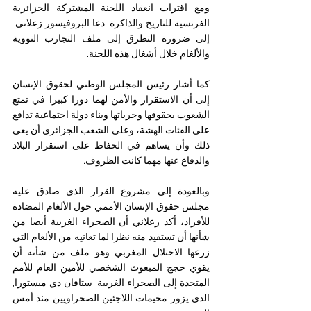
ومع اقتراب انعقاد اللجنة المشتركة الجزائرية 
الفرنسية للتاريخ والذاكرة  دعا البروفيسور زعلاني  
إلى ضرورة التطرق إلى ملف التجارب النووية 
والألغام خلال أشغال هذه اللجنة.
كما أشار رئيس المجلس الوطني لحقوق الإنسان 
إلى أن الاستقرار والأمن لهما دورا كبيرا في تمتع 
الشعوب بحقوقها وحرياتها وبناء دولة اجتماعية تدافع 
على الفئات الهشة، وعلى الشعب الجزائري أن يعي 
ذلك وأن يساهم في الحفاظ على استقرار البلاد 
والدفاع عنها مهما كانت الظروف.
وبالعودة إلى مشروع القرار الذي صادق عليه 
مجلس حقوق الإنسان الأممي حول الألغام المضادة 
للأفراد، أكد زعلاني أن الصحراء الغربية أيضا من 
شأنها أن تستفيد منه نظرا لما تعانيه من الألغام التي 
زرعها الاحتلال المغربي وهو ملف من شأنه أن 
يقوي حجج المبعوث الشخصي للأمين العام للأمم 
المتحدة إلى الصحراء الغربية  ستافان دي ميستورا, 
الذي يزور مخيمات اللاجئين الصحراويين منذ أمس 