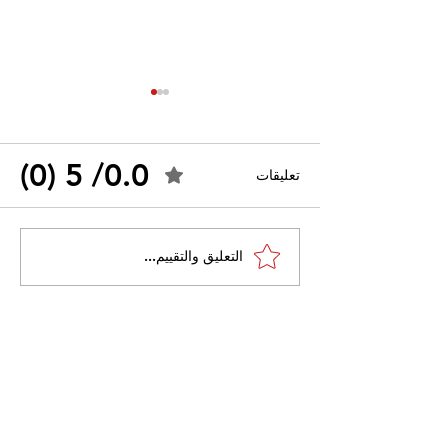
0.0/ 5 (0)
تعليقات
القضاء الإداري يقضي بحل
التعليق والتقييم...
 واسعًا وتُعيد طرح
نقابة "كنابست"