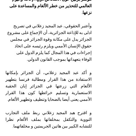
العالمي للتحذير من خطر الألغام والمساعدة على 
نزعها.
وأعتبر الحقوقي، عبد المجيد زعلاني في تصريح 
ادلى به للإذاعة الجزائرية، أن الإجماع على مشروع 
الجزائر يدل على مكانة وقوة الجزائر في مجلس 
حقوق الإنسان الأممي ويلزم رئيسه على اتخاذ 
إجراءات في هذا المجال كما يلزم الدول على 
الوفاء بتعهداتها بموجب القانون الدولي.
و أكد عبد المجيد زعلاني، أن الجزائر بإمكانها 
الاستفادة من هذا القرار ومطالبة فرنسا بتطهير 
الألغام التي زرعتها في الجزائر إبان الحقبة 
الاستعمارية وتسليم خرائطها كون هذا القرار 
الأممي يعنى أيضا بالضحايا وتنظيف وتطهير الألغام.
و اقترح هبد المجيد زعلاني ربط ملف التجارب 
النووية والتكفل بمخلفاتها بملف الألغام نظرا 
للتشابه الكبير بين هاتين الجريمتين و مخلفاتهما.