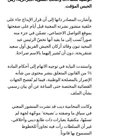
الحبس المؤقت.
وأشارت المصادر ذاتها إلى أن قرار الإيداع جاء على 
خلفية منشور نشرته المعنية قبل أيام على صفحتها 
بموقع التواصل الاجتماعي، تضمّن في جزء منه 
صوراً نُسب إلى ما يفيد أنها تخصّ الرئيس عبد 
المجيد تبون وقائد أركان الجيش الفريق أول سعيد 
شنقريحة، دون أن تُشير إليهما بالاسم صراحةً.
واستندت النيابة في توجيه الاتهام إلى أحكام المادة 
96 من القانون المتعلق بنشر محتوى من شأنه 
الإضرار بالمصلحة الوطنية، فيما لم تُفصح الجهات 
القضائية المختصة حتى الساعة عن أي بيان رسمي 
بشأن الملف.
وكانت المحامية ديب قد نشرت المنشور المعني 
في سياق ما وصفته بـ"نصيحة" موجّهة لجهة لم 
تسمّها، مكتفيةً بعبارات ذات طابع ديني وأخلاقي، 
غير أن السلطات رأت فيه تجاوزاً للخطوط 
المسموح بها قانوناً.