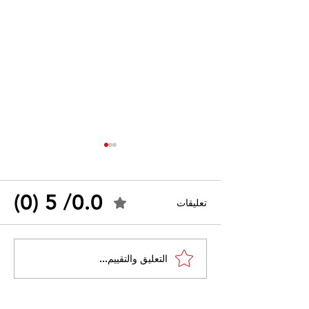
0.0/ 5 (0)
تعليقات
القضاء الإداري يقضي بحل
التعليق والتقييم...
 واسعًا وتُعيد طرح
نقابة "كنابست"