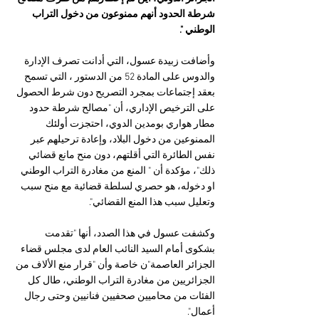
شرطة الحدود أنهم ممنوعون من دخول التراب 
الوطني ".
وأضافت زبيدة عسول، التي أدانت تصرف الإدارة 
والدوس على المادة 52 من الدستور ، التي تسمح 
بعقد إجتماعات بمجرد التصريح دون شرط الحصول 
على الترخيص الإداري، أن "مصالح شرطة حدود 
مطار هواري بومدين الدوي، احتجزت أولئك 
الممنوعين من دخول البلاد، وإعادة ترحيلهم عبر 
نفس الطائرة التي أقلتهم، دون منح مانع قضائي 
ذلك"، مؤكدة أن " المنع من مغادرة التراب الوطني 
او دخوله، هو حصري لسلطة قضائية مع منح سبب 
وتعليل سبب هذا المنع القضائي".
وكشفت عسول في هذا الصدد، أنها "تقدمت 
بشكوى أمام السيد النائب العام لدى مجلس قضاء 
الجزائر العاصمة"ن خاصة وأن "قرار منع الألاف من 
الجزائريين من مغادرة التراب الوطني، طال كل 
الفئات من محاميين صحفيين فنانيين وحتى رجال 
أعمال".