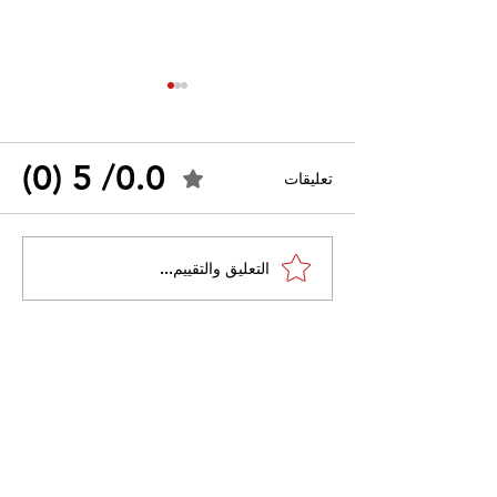
0.0/ 5 (0)
تعليقات
القضاء الإداري يقضي بحل
التعليق والتقييم...
 واسعًا وتُعيد طرح
نقابة "كنابست"