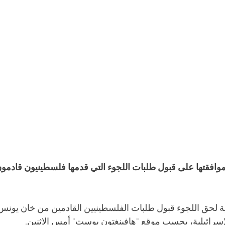
افقتها على قبول طلبات اللجوء التي قدمها فلسطينيون قادمون
 لحق اللجوء قبول طلبات الفلسطينيين القادمين من خان يونس
إسرائيلية، بحسب موقع "هافينغتون بوست" أمس الاثنين.