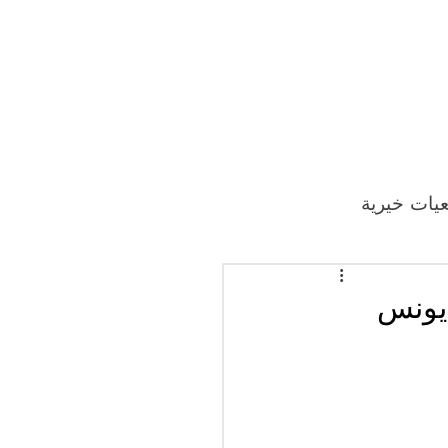
يات خيرية
يونس