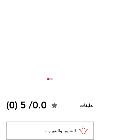
0.0/ 5 (0)
تعليقات
القضاء الإداري يقضي بحل
التعليق والتقييم...
 واسعًا وتُعيد طرح
نقابة "كنابست"