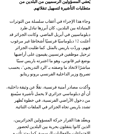
يُعفي المسؤولين الرسميين من البلدين من 
متطلبات التأشيرة لتسهيل تنقلاتهم.
وجاء هذا الإجراء في أعقاب سلسلة من التوترات 
المتبادلة بين البلدين، كان أبرزها تبادل طرد 
دبلوماسيين في أبريل الماضي. وكانت الجزائر قد 
أعلنت 12 دبلوماسيًا فرنسيًا أشخاصًا غير مرغوب 
فيهم، وردّت باريس بالمثل. كما طلبت الجزائر 
ترحيل موظفين فرنسيين يقيمون على أراضيها 
بوضع غير قانوني، وهو ما اعتبرته باريس سببًا 
مباشرًا لاتخاذ ما وصفته بـ”الرد التدريجي”، بحسب 
تصريح وزير الداخلية الفرنسي برونو ريتايو.
وأكدت مصادر أمنية فرنسية، نقلًا عن وثيقة داخلية، 
أن أي دبلوماسي جزائري لا يحمل تأشيرة سيُمنع 
من دخول الأراضي الفرنسية، في خطوة تُظهر 
تشدد باريس تجاه الجزائر في الملفات الثنائية.
ويعقّد هذا القرار حركة المسؤولين الجزائريين، 
الذين كانوا يتنقلون بحرية بين البلدين لحضور 
الاجتماعات والفعاليات الرسمية. كما يمتد تأثيره 