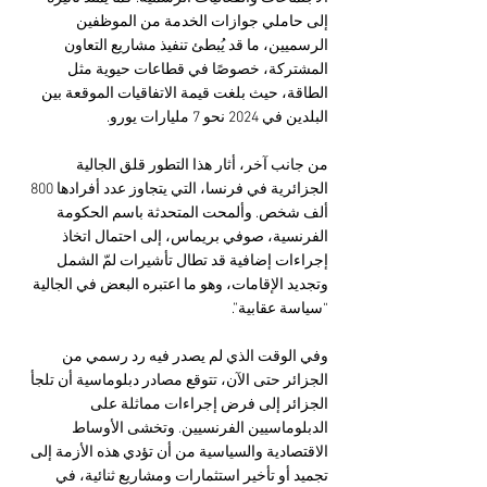
إلى حاملي جوازات الخدمة من الموظفين 
الرسميين، ما قد يُبطئ تنفيذ مشاريع التعاون 
المشتركة، خصوصًا في قطاعات حيوية مثل 
الطاقة، حيث بلغت قيمة الاتفاقيات الموقعة بين 
البلدين في 2024 نحو 7 مليارات يورو.
من جانب آخر، أثار هذا التطور قلق الجالية 
الجزائرية في فرنسا، التي يتجاوز عدد أفرادها 800 
ألف شخص. وألمحت المتحدثة باسم الحكومة 
الفرنسية، صوفي بريماس، إلى احتمال اتخاذ 
إجراءات إضافية قد تطال تأشيرات لمّ الشمل 
وتجديد الإقامات، وهو ما اعتبره البعض في الجالية 
“سياسة عقابية”.
وفي الوقت الذي لم يصدر فيه رد رسمي من 
الجزائر حتى الآن، تتوقع مصادر دبلوماسية أن تلجأ 
الجزائر إلى فرض إجراءات مماثلة على 
الدبلوماسيين الفرنسيين. وتخشى الأوساط 
الاقتصادية والسياسية من أن تؤدي هذه الأزمة إلى 
تجميد أو تأخير استثمارات ومشاريع ثنائية، في 