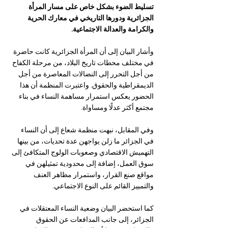
تسليط الضوء بشكل خاص على مسار المرأة 
الجزائرية ودورها التاريخي في معارك الحرية 
والكرامة والعدالة الاجتماعية.
وأشار البيان إلى أن المرأة الجزائرية كانت حاضرة 
في مختلف محطات تاريخ البلاد، من مرحلة الكفاح 
من أجل التحرر إلى النضالات المعاصرة من أجل 
الديمقراطية والحقوق. واعتبرت المنظمة أن هذا 
الحضور يعكس استمرار مساهمة النساء في بناء 
مجتمع أكثر عدلًا ومساواة.
وفي المقابل، نبهت منظمة شعاع إلى أن النساء 
في الجزائر ما زلن يواجهن عدة تحديات، من بينها 
التهميش الاقتصادي وصعوبات الولوج المتكافئ إلى 
سوق العمل، إضافة إلى محدودية تمثيلهن في 
مواقع صنع القرار، واستمرار مظاهر العنف 
والتمييز القائم على النوع الاجتماعي.
كما استحضر البيان وضعية النساء المعتقلات في 
الجزائر، إلى جانب المدافعات عن الحقوق 