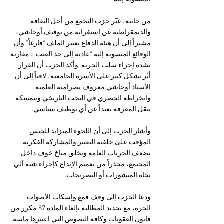
من جانبه، عبّر حزب التجمع من أجل الثقافة 
والديمقراطية عن استغرابه من توقيف أوحاشي، 
مشيراً إلى أن هيئة الدفاع تعتبر الملف “فارغاً” وأن 
الوقائع المنسوبة إليه “عادية إلى حد العبث”، مقارنة 
بشدة إجراء سلب الحرية. وأكد الحزب أن القرار 
أثّر بشكل كبير على الأسرة الجامعية، لافتاً إلى أن 
الأستاذ أوحاشي معروف بصرامته العلمية 
وانخراطه الحصري في البحث التاريخي وبتمسكه 
بنقل المعرفة بعيداً عن أي توظيف سياسي.
وأشار الحزب إلى أن اللجوء المتزايد للحبس 
المؤقت على خلفية التعبير والمشاركة الفكرية 
يضعف الحريات العامة ويخلق مناخ خوف داخل 
المجتمع، محذراً من تعميم الإيداع كإجراء شبه آلي 
تجاه المنشورات أو التصريحات.
ودعا الحزب إلى وقف قمع وإسكات الأصوات 
الحرة، مع تجديد المطالبة بإلغاء المادة 87 مكرر من 
قانون العقوبات وكافة النصوص التي اعتبرها ماسة 