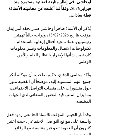
أوحاشي، في إطار متابعة قضائية مستمرة منذ 
فبراير 2026، وفقاً لما أعلنت عن محاميته الأستاذة 
فطة سادات..
يُذكر أن الأستاذ طاهر أوحاشي صدر بحقه أمر إيداع 
مؤقت بتاريخ 15/02/2026، ويواجه حالياً تهمتين 
رئيسيتين، هما: تمجيد أفعال إرهابية باستخدام 
تكنولوجيات الاتصال والمعلومات ونشر معلومات 
كاذبة من شأنها الإضرار بالنظام العام والأمن 
الوطني.
وأكد محامي الدفاع، حكيم صاحب، أن موكله أنكر 
جميع التهم المنسوبة إليه، موضحاً أن القضية تدور 
حول منشورات على منصات التواصل الاجتماعي، 
وما يزال الملف قيد التحقيق القضائي لدى الجهات 
المختصة.
وقد أثار الحبس المؤقت للأستاذ الجامعي ردود فعل 
واسعة على مواقع التواصل الاجتماعي، حيث اعتبر 
كثيرون أن العقوبة تبدو غير متناسبة مع الوقائع 
المنسوبة إليه.