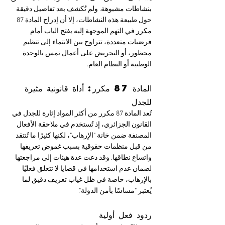
بنشاطات مشبوهة. ولم تُكشف بعد تفاصيل دقيقة 
حول طبيعة هذه النشاطات، إلا أن إدراج المادة 87 
مكرر في التهم الموجهة إليه يفتح الباب أمام 
فرضيات متعددة، تتراوح بين الانتماء إلى تنظيم 
محظور، أو التحريض على أعمال تمس بالوحدة 
الوطنية أو النظام العام.
المادة 87 مكرر: أداة قانونية مثيرة 
للجدل
تُعد المادة 87 مكرر من أكثر المواد إثارة للجدل في 
القانون الجزائري، إذ تُستخدم في ملاحقة الأفعال 
المصنفة ضمن خانة "الإرهاب"، لكنها كثيرًا ما تُنتقد 
من قبل منظمات حقوقية بسبب غموض تعريفها 
واتساع نطاقها. وقد دعت عدة هيئات إلى مراجعتها 
لضمان عدم استخدامها في قضايا لا تتعلق فعليًا 
بالإرهاب، خاصة في ظل غياب تعريف دقيق لما 
يُعتبر "مساسًا بأمن الدولة".
ردود فعل أولية