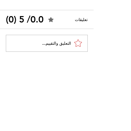
0.0/ 5 (0)
تعليقات
القضاء الإداري يقضي بحل
التعليق والتقييم...
 واسعًا وتُعيد طرح
نقابة "كنابست"