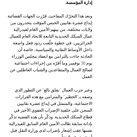
إدارة المؤسسة.
وبعد هذا التحرّك المفاجئ، قرّرت الجهات القضائية 
إيداع عشرة نقابيين الحبس المؤقت ينحدرون من 
ولايات مختلفة، من بينهم الأمين العام لفيدرالية 
عمال السكك الحديدية التابعة للاتحاد العام للعمال 
الجزائريين، في خطوة خلّفت ردود فعل واسعة 
داخل الأوساط النقابية والسياسية، خاصة أن 
الحادثة جاءت بالتزامن مع انعقاد مجلس الوزراء 
يوم 30 نوفمبر وما أقرّه من إجراءات اجتماعية 
لصالح العمال والمتقاعدين والشباب العاطلين عن 
العمل.
وعبر حزب العمال “بقلق بالغ” عن التطور الذي 
وصفه بـ”الخطير” والمتزامن مع هذه القرارات 
الاجتماعية، والمتمثل في إيداع عشرة نقابيين 
السجن على خلفية الإضراب العفوي الأخير في 
قطاع السكك الحديدية. وذكّر بأن هذه القضية تذكّر 
بإدانة سابقة طالت الأمين العام السابق للفيدرالية 
نفسها عقب إشعار بإضراب لدى وزارة النقل قبل 