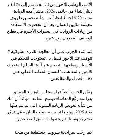
الأدنى الوطني للأجور من 20 ألف دينار إلى 24 ألف 
دينار ابتداءً من جانفي 2026، معتبراً هذه الزيادة 
بنسبة 20% إجراءً إيجابياً من شأنه تحسين ظروف 
معيشة ملايين العمال، بعد أن انحصرت الاستفادة 
من زيادات الرواتب في السنوات الأخيرة في قطاع 
الوظيف العمومي دون غيره. 
كما شدد الحزب على أن معالجة القدرة الشرائية لا 
تتوقف عند الأجور فقط، بل تستوجب التحكم في 
الأسعار ومواجهة التضخم عبر آلية “السلم المتحرك 
للأجور والمعاشات” لضمان الحفاظ الفعلي على 
دخل العمال والمتقاعدين.
وثمّن الحزب أيضاً قرار مجلس الوزراء المتعلق 
بدراسة رفع المعاشات ومنح التقاعد، مؤكداً أن ذلك 
من شأنه تعويض الزيادة السنوية التي لم يتم صبّها 
سنة 2025، وهو ما تسبب – حسب البيان – في تذمّر 
مشروع وسط شريحة واسعة من المتقاعدين. 
كما رحّب بمراجعة شروط الاستفادة من منحة 