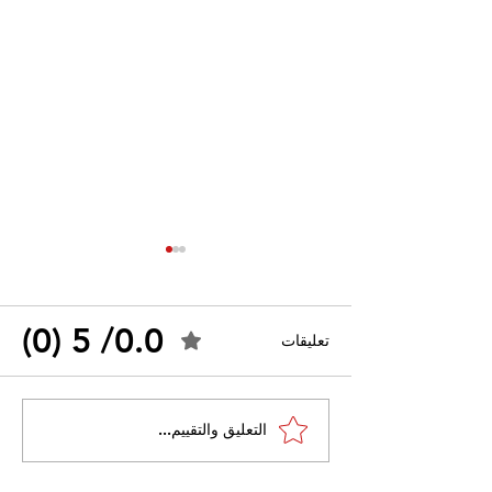
0.0/ 5 (0)
تعليقات
القضاء الإداري يقضي بحل
التعليق والتقييم...
 واسعًا وتُعيد طرح
نقابة "كنابست"