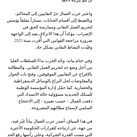
أن تتم تبرئته لاحقاً.
واعتبر حزب العمال جرّ النقابيين إلى المحاكم، 
وبالضبط إلى أقسام الجنايات، مساراً مقلقاً يؤسس 
لتجريم العمل النقابي وممارسة الحق في 
الإضراب، مؤكداً أن هذا الانزلاق يعيد إلى الواجهة 
ضرورة مراجعة القوانين التي أُقرت سنة 2023 
وقيّدت النشاط النقابي بشكل حاد.
وفي ختام بيانه، وجّه الحزب نداءً للسلطات العليا 
من أجل وضع حد لتجريم العمل النقابي، والمطالبة 
بالإفراج عن النقابيين الموقوفين، وفتح باب الحوار 
والمفاوضات لحل النزاع بالوسائل الديمقراطية 
والحضارية. كما حمّل إدارة المؤسسة الوطنية 
للسكك الحديدية مسؤولية حالة الانسداد التي 
دفعت العمال – حسب تعبيره – إلى الاحتجاج 
السلمي لإسماع مطالبهم المشروعة.
في هذا السياق، أصدر حزب العمال بياناً عبّر فيه، 
من جهة، عن ارتياحه للقرارات الحكومية الأخيرة 
التي مست القدرة الشرائية، وعلى رأسها رفع الحد 