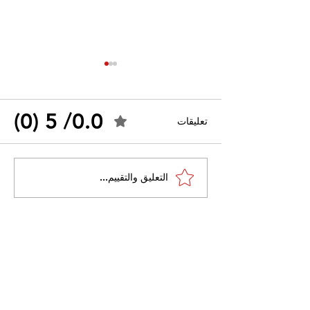
0.0/ 5 (0)
تعليقات
القضاء الإداري يقضي بحل
التعليق والتقييم...
 واسعًا وتُعيد طرح
نقابة "كنابست"