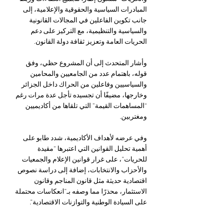
المبادرات السياسية والحقوقية والإعلامية، إلى 
جانب تكوين الفاعلين في المجالات القانونية 
والسياسية والتنظيمية، مع التركيز على دعم 
الحريات العامة وتعزيز ثقافة دولة القانون.
وأشار المتحدث إلى أن المشروع حظي، وفق 
قوله، باهتمام عدد من الجامعيين والمحامين 
والسياسيين وفاعلين من الحراك داخل الجزائر 
وخارجها، مضيفًا أن تجسيده تأجل عدة مرات رغم 
“المساهمات القيمة” التي تلقاها من أكاديميين 
ومغتربين.
وفي عرضه لأهداف الأكاديمية، شدد طابو على 
أهمية تحليل القوانين التي اعتبرها “مقيدة 
للحريات”، على غرار قوانين الإعلام والجمعيات 
والأحزاب والانتخابات، إضافة إلى دراسة نصوص 
اقتصادية حديثة مثل قانون المناجم وقانون 
الاستثمار، محذرًا مما وصفه بـ”انعكاسات محتملة 
على السيادة الوطنية والتوازنات الاقتصادية”.