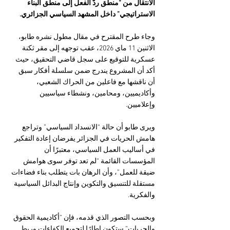
الانتقال من “منطق ردّ الفعل إلى منطق البناء 
الاستراتيجي” داخل المشهد السياسي الجزائري.
وجاء طرح المقترح في مقال مطول نشره طابو، 
الاثنين 11 ماي 2026، عقب توجهه إلى مقر ثكنة 
عسكرية للتوقيع على سجل قاضي التحقيق، حيث 
أكد أن المشروع يندرج ضمن سلسلة أفكار سبق 
أن ناقشها مع فاعلين من الحراك الشعبي، 
وأكاديميين، ومحامين، ونشطاء سياسيين 
وإعلاميين.
ويرى طابو أن حالة “الانسداد السياسي” وتراجع 
هامش الحريات في الجزائر يفرضان إعادة التفكير 
في أساليب العمل السياسي، معتبرًا أن 
المؤسسات القائمة “لم تعد توفر سوى هوامش 
ضيقة للعمل”، وأن الرهان بات يتطلب بناء فضاءات 
مستقلة للتنسيق والتكوين وإنتاج البدائل السياسية 
والفكرية.
وبحسب التصور الذي قدمه، فإن “أكاديمية الحقوق 
والحريات” ستكون إطارًا لتجميع الكفاءات وربط 