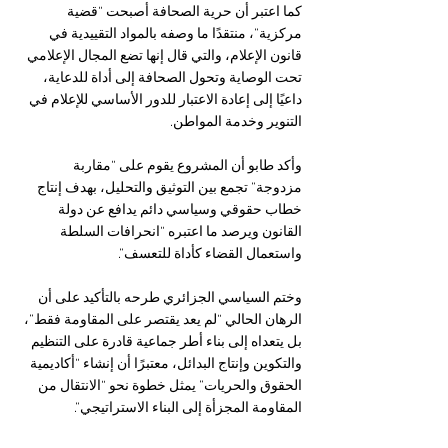
كما اعتبر أن حرية الصحافة أصبحت “قضية 
مركزية”، منتقدًا ما وصفه بالمواد التقييدية في 
قانون الإعلام، والتي قال إنها تضع المجال الإعلامي 
تحت الوصاية وتحول الصحافة إلى أداة للدعاية، 
داعيًا إلى إعادة الاعتبار للدور الأساسي للإعلام في 
التنوير وخدمة المواطن.
وأكد طابو أن المشروع يقوم على “مقاربة 
مزدوجة” تجمع بين التوثيق والتحليل، بهدف إنتاج 
خطاب حقوقي وسياسي دائم يدافع عن دولة 
القانون ويرصد ما اعتبره “انحرافات السلطة 
واستعمال القضاء كأداة للتعسف”.
وختم السياسي الجزائري طرحه بالتأكيد على أن 
الرهان الحالي “لم يعد يقتصر على المقاومة فقط”، 
بل يتعداه إلى بناء أطر جماعية قادرة على التنظيم 
والتكوين وإنتاج البدائل، معتبرًا أن إنشاء “أكاديمية 
الحقوق والحريات” يمثل خطوة نحو “الانتقال من 
المقاومة المجزأة إلى البناء الاستراتيجي”.