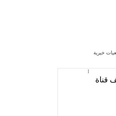
يات خيرية
ف قناة