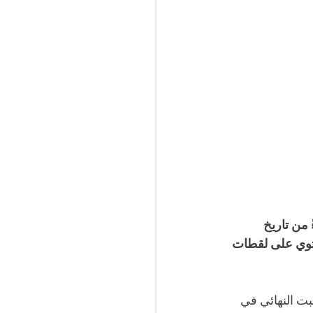
ة "السلام تيفي" لمدة 20 يومًا ابتداءً من تاريخ 
ر الجاري، لـ"فيلم يحتوي على لقطات 
بت النهائي في 