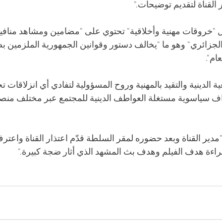
القناة لتقديم توضيحات."
 "خروقات مهنية وأخلاقية" تحتوي على "مضامين ومشاهد منافية ل
الجزائري" وهو ما "يخالف دستور وقوانين الجمهورية الملزمين ب
ام".
عية الدينية والتقيد بالمهنية وروح المسؤولية لتفادي أي انزلاقات ت
داف سياسوية مستغلة العواطف الدينية للمجتمع عبر مختلف منص
"مدير القناة وبعد حضوره لمقر السلطة قدّم اعتذار القناة واعترف 
اءة هدف الفيلم وهدف بث المشهد الذي أثار ضجة كبيرة."