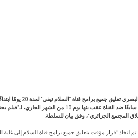
قرّرت سلطة السمعي البصري تعليق جميع برامج قنا
التوقيف المؤقت المتخذ سابقًا ضد القناة عقب بثها يوم 10 من الشه
أخلاق المجتمع الجزائري"، وفق بيان للسلطة.
م اتخاذ "قرار مؤقت بتعليق جميع برامج قناة السلام إلى غاية ال