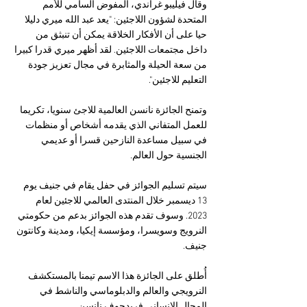
وقال فيليبو غراندي، المفوض السامي للأمم 
المتحدة لشؤون اللاجئين: "يعد عبد الله ميري دليلا 
حيا على أن الأفكار الخلاقة يمكن أن تنبثق من 
داخل مجتمعات اللاجئين. لقد أظهر ميري قدرا كبيرا 
من سعة الحيلة والمثابرة في مجال تعزيز جودة 
التعليم للاجئين".
وتمنح الجائزة نانسن العالمية للاجئ سنويا، تكريما 
للعمل المتفاني الذي يقدمه أشخاص أو منظمات 
في سبيل مساعدة النازحين قسرا أو عديمي 
الجنسية حول العالم.
سيتم تسليم الجوائز في حفل يقام في جنيف يوم 
13 ديسمبر خلال المنتدى العالمي للاجئين لعام 
2023. وسوف تقدم هذه الجوائز بدعم من حكومتي 
النرويج وسويسرا، ومؤسسة إيكيا، ومدينة وكانتون 
جنيف. 
أُطلق على الجائزة هذا الاسم تيمنا بالمستكشف 
النرويجي والعالم والدبلوماسي والناشط في 
المجال الإنساني فريدجوف نانسن.