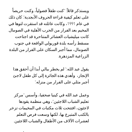
ويستذكر قائلاً: "كنت طفلاً فضولياً، وكنت حريصاً 
على تعلم كيفية قراءة الحروف الأبجدية". كان ذلك 
في عام 1991، وكانت عائلته قد استقرت لتوها في 
المخيم بعد الفرار من الحرب الأهلية في الصومال. 
كانت ميليشيات العشائر المتناحرة قد اجتاحت 
مسقط رأسه بلدة قوريولي الواقعة في جنوب 
الصومال، مما أجبر السكان على الفرار من البلدة 
الزراعية المزدهرة.
يقول عبد الله:" لم يخطر ببالي أبدا أن أحقق هذا 
الإنجاز،  وأهدي هذه الجائزة إلى كل طفل لاجئ 
أجبر مثلي على الفرار من منزله."
وعمل عبد الله في كينيا صحفيا، وأسس "مركز 
تعليم الشباب اللاجئين"، وهي منظمة يقودها 
لاجئون، افتتحت ثلاث مكتبات في المخيمات تزخر 
بالكتب المتبرع بها، لكنها وسعت فرص التعلم 
لعشرات الآلاف من الأطفال والشباب اللاجئين.