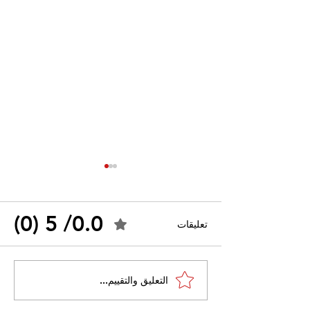
0.0/ 5 (0)
تعليقات
القضاء الإداري يقضي بحل
التعليق والتقييم...
 واسعًا وتُعيد طرح
نقابة "كنابست"