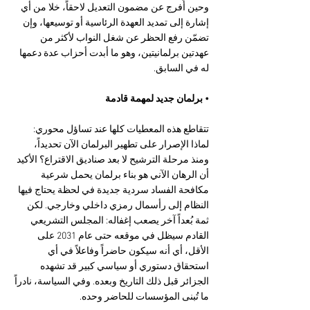
وحين أُفرج عن مضمون التعديل لاحقاً، خلا من أي 
إشارة إلى تمديد العهدة الرئاسية أو توسيعها، وإن 
تضمّن رفع الحظر عن شغل النواب لأكثر من 
عهدتين برلمانيتين، وهو ما أبدت أحزاب عدة دعمها 
له في السابق.
• برلمان جديد لمهمة قادمة
تتقاطع هذه المعطيات كلها عند تساؤل محوري: 
لماذا الإصرار على تطهير البرلمان الآن تحديداً، 
ومنذ مرحلة الترشيح لا بعد صناديق الاقتراع؟ الأكيد 
أن الرهان الآني هو بناء برلمان يحمل شرعية 
مكافحة الفساد سردية جديدة في لحظة يحتاج فيها 
النظام إلى رأسمال رمزي داخلي وخارجي. لكن 
ثمة بُعداً آخر يصعب إغفاله: المجلس التشريعي 
القادم سيظل في موقعه حتى عام 2031 على 
الأقل، أي أنه سيكون حاضراً وفاعلاً في أي 
استحقاق دستوري أو سياسي كبير قد تشهده 
الجزائر قبل ذلك التاريخ وبعده. وفي السياسة، نادراً 
ما تُبنى المؤسسات للحاضر وحده.