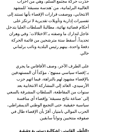
حذّرت حركة مجتمع السلم، وهي من أحزاب 
الغالبية البرلمانية، من "هندسة مسبقة" للمشهد 
الانتخابي، ووصفت قرارات الإقصاء بأنها تستند إلى 
تفسيرات إدارية وتأويلات تقديرية لا ترتكز على 
أحكام قضائية نهائية، مطالبةً السلطات العليا بتدخل 
عاجل لتدارك ما وصفته بـ"الاختلالات". وفي وهران 
تحديداً، أُسقط ستة مترشحين من قائمة الحركة 
دفعةً واحدة، بينهم رئيس البلدية ونائب برلماني 
حالي.
على الطرف الآخر، وصف الأفافاس ما يجري 
بـ"إقصاء سياسي ممنهج"، مؤكداً أن المستهدفين 
بالإقصاء مشهود لهم بالنزاهة، فيما اتهم حزب 
الأرسيدي، العائد إلى المشاركة الانتخابية بعد 
سنوات من المقاطعة، السلطاتِ المشرفة بالسعي 
إلى "صناعة نتائج مسبقة" وإقصاء أي منافسة 
سياسية حقيقية. حتى التجمع الوطني الديمقراطي، 
الحزب الموالي بامتياز، أقرّ بأن الإقصاء طال في 
صفوفه منتخبين ونواباً سابقين.
•التأطير القانوني: إشكالية دستورية حقيقية