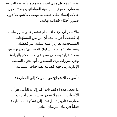
متصاعدة حول مدى انسجامه مع مبدأ قرينة البراءة 
وضمان الحقوق السياسية للمواطنين، بعد تسجيل 
حالات إقصاء على خلفية ما يوصف بـ"شبهات" دون 
صدور أحكام قضائية نهائية.
والأخطر أن الإقصاءات لم تقتصر على مبرر واحد، 
إذ كشفت أحزاب عدة أن من بين المسوّغات 
المستخدمة تقارير أمنية سلبية غير مُفصَّلة، 
وتصرفات "منافية للسلوك الحضاري" دون توضيح، 
وصلة قرابة بشخص صدر في حقه حكم بالبراءة. 
وهي مبررات يرى المنتقدون أنها تحوّل السلطة 
الإدارية إلى جهة قضائية بصلاحيات استثنائية.
•أصوات الاحتجاج: من الموالاة إلى المعارضة
ما يجعل هذه الإقصاءات أكثر إثارة للتأمل هو أن 
الأصوات الناقدة لا تصدر فحسب عن أحزاب 
معارضة تاريخية، بل تمتد إلى تشكيلات مشاركة 
فعلياً في بناء البرلمان القائم.