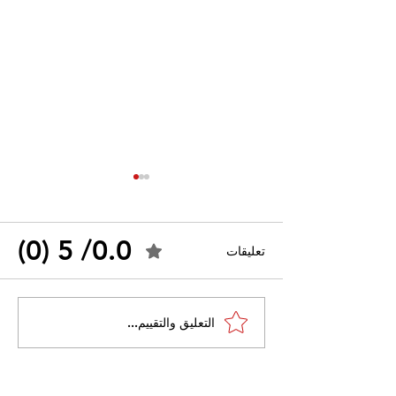
0.0/ 5 (0)
تعليقات
القضاء الإداري يقضي بحل
التعليق والتقييم...
 واسعًا وتُعيد طرح
نقابة "كنابست"