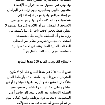
وقانوني غير مسبوق. طالت قرارات الإقصاء 
منتخبين حاليين وسابقين، بينهم نواب في البرلمان 
ورؤساء مجالس بلدية وولائية، إضافة إلى 
شخصيات محلية كانت أحزابها تراهن عليها في 
الاستحقاق المقبل. غير أن اللافت في هذا المشهد لا 
يتعلق فقط بحجم الإقصاءات، بل بما تكشفه من 
رؤية يبدو أن السلطة عازمة على تجسيدها: 
استحداث مجلس تشريعي منقّى من أصحاب 
العلاقات المالية المشبوهة، في لحظة سياسية 
حساسة تسبق استحقاقات أثقل وزناً.
•السلاح القانوني : المادة 200 بندها السابع
تنص المادة 200 في بندها السابع على أن لا يكون 
المترشح معروفاً لدى العامة بصلته بأوساط المال 
والأعمال المشبوهة، وتأثيره بطريقة مباشرة أو غير 
مباشرة على الاختيار الحر للناخبين وحسن سير 
العملية الانتخابية. هذا النص الذي كان حاضراً في 
المنظومة الانتخابية دون توظيف واسع، يُفعَّل اليوم 
بزخم لم يسبق له مثيل، في ظل تساؤلات 