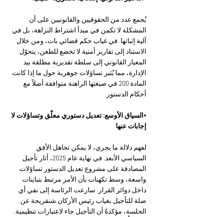
يُجمع عدد من الحقوقيين والقانونيين على أن 
المشكلة لا تكمن في مبدأ اشتراط النزاهة، بل في 
آلية إثباتها. في غياب حكم قضائي بات، ومن خلال 
الاستناد إلى تقارير أمنية لا تخضع للطعن، يتحوّل 
المعيار القانوني إلى سلطة تقديرية مطلقة بيد 
الإدارة، مما يُثير تساؤلات جوهرية حول ما إذا كانت 
المادة 200 في صيغتها الراهنة متوافقة أصلاً مع 
أحكام الدستور.
•السياق الأوسع: تعديل دستوري معلّق وتساؤلات لا 
إجابات عنها
لفهم دلالة ما يجري، لا يمكن تجاهل الأفق 
السياسي الأبعد. في نهاية عام 2025، أثار تأجيل 
المصادقة على مشروع تعديل الدستور تساؤلات 
واسعة، وسط تكهنات بأن الأمر مرتبط بتباينات 
داخل دوائر القرار. سارعت الرئاسة إلى نفي أي 
صلة للتأجيل بغياب رئيس الأركان شنقريحة عن 
الجلسة، مؤكدةً أن التأجيل جاء لاعتبارات تنظيمية. 