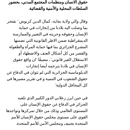
حقوق الانسان ومنظمات المجتمع المدني، بحضور 
السلطات المحلية والأمنية والقضائية.
وقال والي ولاية بجاية، كمال الدين كربوش " نفتخر 
بما وصلت اليه بلادنا من إنجازات في حماية 
الإنسان وحقوقه وحريته في التعبير والممارسة 
الديمقراطية ضمن الاطر القانونية التي تضمنها 
المشرع الجزائري بما فيها حماية المرأة والطفولة 
والقصر من كل أشكال العنف والاضطهاد أو 
الاستغلال الغير قانوني"، مضيفًا "ان واقع حقوق 
الإنسان في بلادنا يترجمه أيضا إنجازات 
الدبلوماسية الجزائرية التي لم تتوان في الدفاع عن 
حقوق الشعوب في التنمية و في تقرير مصيرها في 
كل المحافل الدولية".
في حين ابرز زعلاني الدور الكبير الذي تلعبه 
الجزائر في الدفاع عن حقوق الإنسان على 
المستوى العالمي وذلك من خلال تمركزها وتواجدها 
القوي على مستوى مجلس حقوق الإنسان للأمم 
المتحدة بجنيف ومجلس الأمن للأمم المتحدة. 