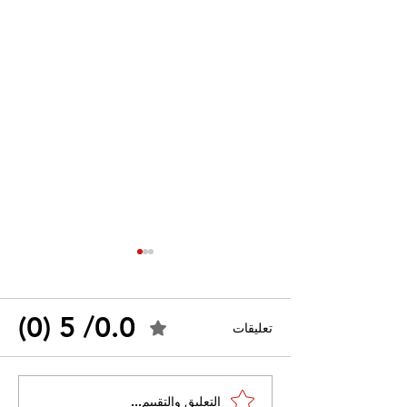
0.0/ 5 (0)
تعليقات
القضاء الإداري يقضي بحل
التعليق والتقييم...