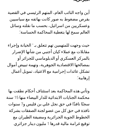
أين واجه النائب العام، المتهم الرئيسي في القضية 
بقرص مضغوط به صور كانت بهاتفه مع سياسيين 
وعسكريين من اسرائيل، بحسب ما نقلته وسائل 
العالم سمح لها بتغطية المحاكمة الحساسة".
حيث وجهت للمتهمين تهم تتعلق بـ " الخيانة وإجراء 
مقابلات مع عملاء كيان أجنبي من شأنها الإضرار 
بالمركز العسكري أو الدبلوماسي للجزائر أو 
بمصالحها الاقتصادية الجوهرية، وتهمة تبييض أموال 
تشكل عائدات إجرامية مع الاعتياد، تمويل أعمال 
إرهابية".
وتأتي هذه المحاكمة بعد استئناف أحكام نطقت بها 
محكمة الجنايات الابتدائية للدار البيضاء منها 15 سنة 
سجنًا نافذًا في حق نجل علي بن فليس و7 سنوات 
نافذة في حق كل من عضو لجنة الصفقات بشركة 
الخطوط الجوية الجزائرية ومضيفة الطيران مع 
توقيع غرامة مالية قدرها 1 مليون دينار جزائري.