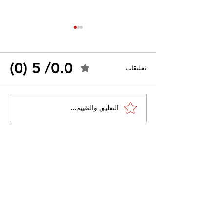
0.0/ 5 (0)
تعليقات
احتجاجات التونسية
القضاء الإداري يقضي بحل
التعليق والتقييم...
نقابة "كنابست"