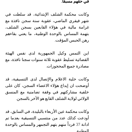
في حقهم مسبقاً.
وكانت محكمة الشلف الإبتدائية، قد سلطت في 
شهر فيفري الماضي، عقوبة سنة سجن نافذة مع 
غرامة مالية في هؤلاء القابعين بسجن الشلف، 
بتهمة المساس بالوحدة الوطنية، ما يعني بقاءهم 
رهن الحبس المؤقت.
اين التمس وكيل الجمهورية لدى نفس الهيئة 
القضائية تسليط عقوبة ثلاثة سنوات سجنا نافذة، مع 
مصادرة جميع المحجوزات.
وكانت خلية الاعلام والإتصال لدى التنسيقية، قد 
أوضحت ان إيداع هؤلاء الاعضاء السجن، كان على 
خلفية مشاركتهم في وقفة تضامنية مع المنسق 
الولائي لولاية الشلف القابع هو الأخر بالسجن.
وكانت محكمة عين الأربعاء بالبليدة، في السابق، قد 
أودعت كذلك عدد من منتسبي التنسيقية بعدما تم 
ادانة 37 فرداً منهم بتهم التجمهر والمساس بالوحدة 
الوطنية.