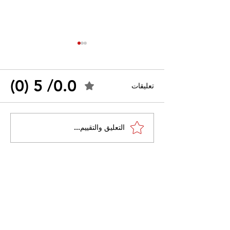
0.0/ 5 (0)
تعليقات
القضاء الإداري يقضي بحل
التعليق والتقييم...
 واسعًا وتُعيد طرح
نقابة "كنابست"