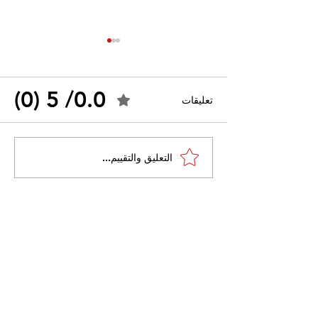
0.0/ 5 (0)
تعليقات
القضاء الإداري يقضي بحل
التعليق والتقييم...
 واسعًا وتُعيد طرح
نقابة "كنابست"