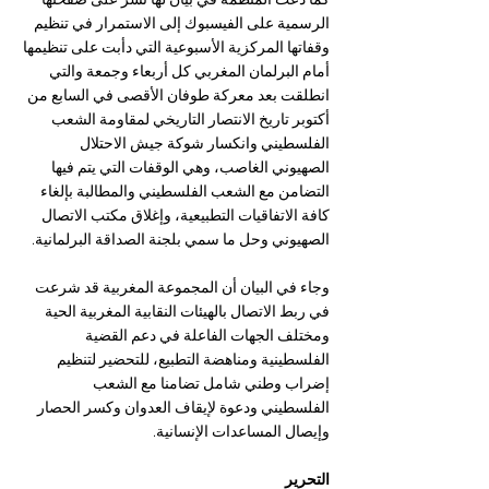
كما دعت المنظمة في بيان لها نشر على صفحتها 
الرسمية على الفيسبوك إلى الاستمرار في تنظيم 
وقفاتها المركزية الأسبوعية التي دأبت على تنظيمها 
أمام البرلمان المغربي كل أربعاء وجمعة والتي 
انطلقت بعد معركة طوفان الأقصى في السابع من 
أكتوبر تاريخ الانتصار التاريخي لمقاومة الشعب 
الفلسطيني وانكسار شوكة جيش الاحتلال 
الصهيوني الغاصب، وهي الوقفات التي يتم فيها 
التضامن مع الشعب الفلسطيني والمطالبة بإلغاء 
كافة الاتفاقيات التطبيعية، وإغلاق مكتب الاتصال 
الصهيوني وحل ما سمي بلجنة الصداقة البرلمانية.
وجاء في البيان أن المجموعة المغربية قد شرعت 
في ربط الاتصال بالهيئات النقابية المغربية الحية 
ومختلف الجهات الفاعلة في دعم القضية 
الفلسطينية ومناهضة التطبيع، للتحضير لتنظيم 
إضراب وطني شامل تضامنا مع الشعب 
الفلسطيني ودعوة لإيقاف العدوان وكسر الحصار 
وإيصال المساعدات الإنسانية.
التحرير