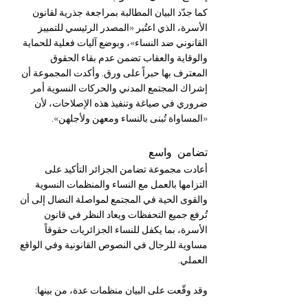
كما جدّد البيان المطالبة بمراجعة جذرية لقانون 
الأسرة، الذي اعتُبر «المصدر الرئيسي للتمييز 
القانوني ضد النساء»، وبوضع آليات فعلية للحماية 
والوقاية والعقاب تضمن عدم بقاء الحقوق 
المعترف بها حبراً على ورق. وأكدت المجموعة أن 
إشراك المجتمع المدني والحركات النسوية أمر 
ضروري في صياغة وتنفيذ هذه الإصلاحات، لأن 
«المساواة تُبنى بالنساء ومعهن ولأجلهن».
تضامن واسع
أعادت مجموعة تضامن الجزائر التأكيد على 
التزامها بالعمل مع النساء والمنظمات النسوية 
والقوى الحية في المجتمع لمواصلة النضال إلى أن 
تُرفع جميع التحفظات ويعاد النظر في قانون 
الأسرة، بما يكفل للنساء الجزائريات حقوقاً 
مساوية للرجال في النصوص القانونية وفي الواقع 
العملي.
وقد وقّعت على البيان منظمات عدة، من بينها: