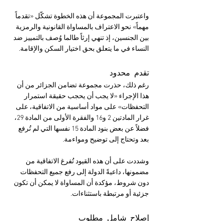
واعتبرت المجموعة أن هذه الخطوة تشكّل «تقدماً 
مهماً» نحو الاعتراف بالمساواة القانونية والرمزية 
بين الجنسين، إذ تنهي إرثاً طالما وُصف بالتمييز ضد 
النساء في ما يتعلق بحق اختيار السكن والإقامة.
تقدم محدود
رغم ذلك، حذرت مجموعة تضامن الجزائر من أن 
هذا الإجراء «لا يجب أن يحجب حقيقة استمرار 
التحفظات» على مواد أساسية من الاتفاقية، على 
غرار المادتين 2 و16 والفقرة الأولى من المادة 29، 
فضلاً عن بعض بنود المادة 15 نفسها التي لم تُرفع 
بعد وتحتاج إلى توضيح ومواءمة.
وشددت على أن هذه القيود تُفرغ الاتفاقية من 
مضمونها، داعيةً الدولة إلى رفع جميع التحفظات 
دون شروط، مؤكدة أن المساواة لا يمكن أن تكون 
جزئية أو مرتبطة باستثناءات.
إصلاح شامل مطلوب