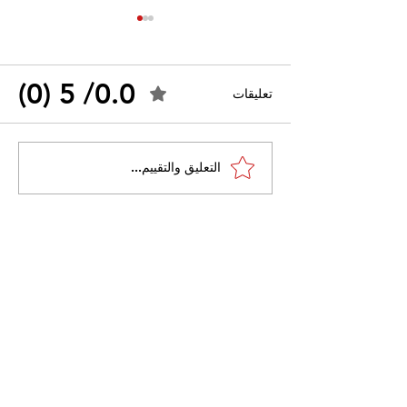
0.0/ 5 (0)
تعليقات
القضاء الإداري يقضي بحل
التعليق والتقييم...
 واسعًا وتُعيد طرح
نقابة "كنابست"