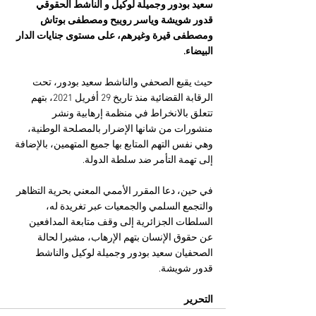
سعيد بودور وجميلة لوكيل و الناشط الحقوقي 
قدور شويشة وياسر رويبح ومصطفى بوتاش 
ومصطفى قيرة وغيرهم، على مستوى جنايات الدار 
البيضاء.
حيث يقبع الصحفي والناشط سعيد بودور، تحت 
الرقابة القضائية منذ تاريخ 29 أفريل 2021، بتهم 
تتعلق بالانخراط في منظمة إرهابية ونشر 
منشورات من شانها الإضرار بالمصلحة الوطنية، 
وهي نفس التهم المتابع بها جميع المتهمين، بالإضافة 
إلى تهمة التأمر ضد سلطة الدولة.
في حين، دعا المقرر الأممي المعني بحرية التظاهر 
والتجمع السلمي والجمعيات عبر تغريدة له، 
السلطات الجزائرية إلى وقف متابعة المدافعين 
عن حقوق الإنسان بتهم الإرهاب، مشيرا لحالة 
الصحفيان سعيد بودور وجميلة لوكيل والناشط 
قدور شويشة.
التحرير