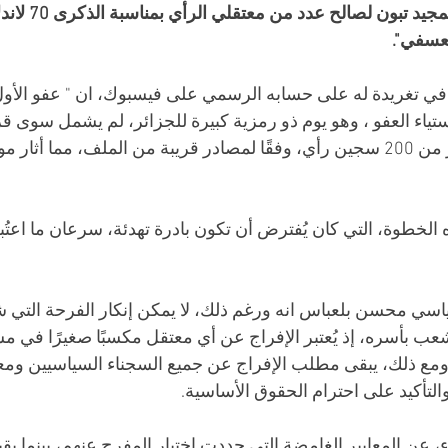
الذي اقره الرئيس عبد
تعسفي".
ي تغريدة له على حسابه الرسمي على فيسبوك، ان " عفو الأول
استياء العفو ، وهو يوم ذو رمزية كبيرة للجزائر، لم يشمل سوى 
معتقل رأي من بين أكثر من 200 سجين رأي، وفقًا لمصادر قريبة من الملف، مما أ
لخطوة، التي كان يُفترض أن تكون بادرة تهدئة، سرعان ما اعتُبر
اسي محسن بلعباس انه ورغم ذلك، لا يمكن إنكار الفرحة التي شع
شعب بأسره، إذ يُعتبر الإفراج عن أي معتقل مكسبًا صغيرًا في م
 ومع ذلك، يبقى مطلب الإفراج عن جميع السجناء السياسيين ومع
لتأكيد على احترام الحقوق الأساسية. 
عن المعايير الغامضة التي حددت اختيار المفرج عنهم، بينما بقيت