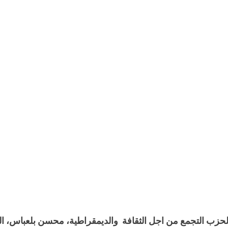
زب التجمع من اجل الثقافة  والديمقراطية، محسن بلعباس، ال