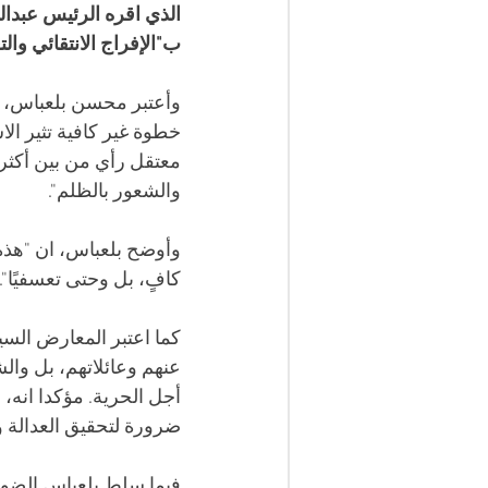
ب"الإفراج الانتقائي وال
وأعتبر محسن بلعباس، ف
خطوة غير كافية تثير ال
والشعور بالظلم". 
وأوضح بلعباس، ان "هذه ا
كافٍ، بل وحتى تعسفيًا".
كما اعتبر المعارض السي
عنهم وعائلاتهم، بل وال
أجل الحرية. مؤكدا انه،
ضرورة لتحقيق العدالة وا
فيما سلط بلعباس الضوء، 