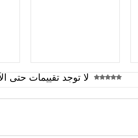
لا توجد تقييمات حتى ال
تم التقييم بـ 0 من أصل 5 نجوم.
القضاء الإداري يقضي بحل نقابة
تصريح
"كنابست"
تُشعل 
سؤال 