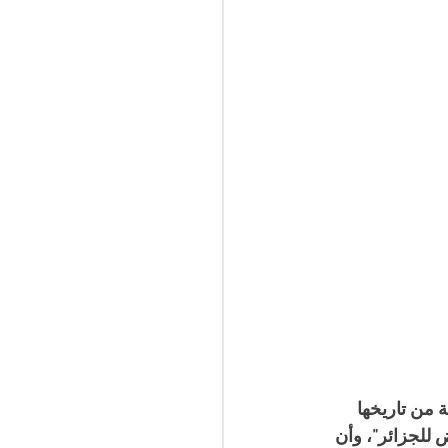
 من تاريخها 
 للجزائر”، وأن 