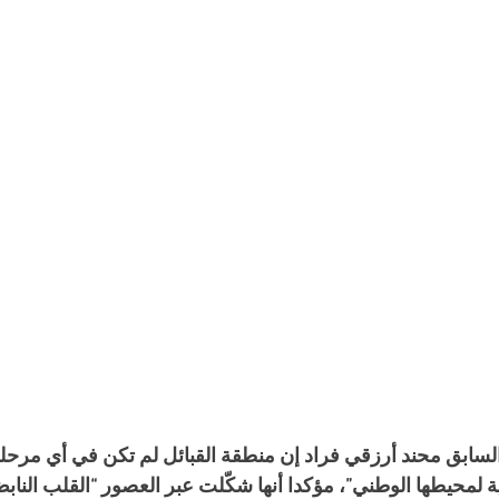
السابق محند أرزقي فراد إن منطقة القبائل لم تكن في أي مرحلة
 لمحيطها الوطني”، مؤكدا أنها شكّلت عبر العصور “القلب النابض