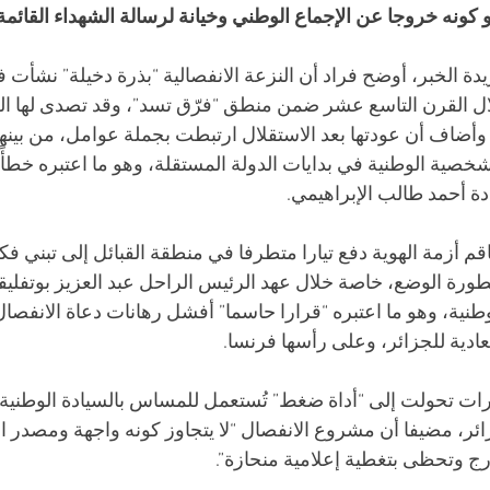
كونه خروجا عن الإجماع الوطني وخيانة لرسالة الشهداء القائمة 
ة الخبر، أوضح فراد أن النزعة الانفصالية “بذرة دخيلة” نشأت 
لال القرن التاسع عشر ضمن منطق “فرّق تسد”، وقد تصدى لها ال
وأضاف أن عودتها بعد الاستقلال ارتبطت بجملة عوامل، من بينها 
صية الوطنية في بدايات الدولة المستقلة، وهو ما اعتبره خطأً ت
 أحمد طالب الإبراهيمي.
قم أزمة الهوية دفع تيارا متطرفا في منطقة القبائل إلى تبني فك
طورة الوضع، خاصة خلال عهد الرئيس الراحل عبد العزيز بوتفليق
طنية، وهو ما اعتبره “قرارا حاسما” أفشل رهانات دعاة الانفصال،
ية للجزائر، وعلى رأسها فرنسا.
يارات تحولت إلى “أداة ضغط” تُستعمل للمساس بالسيادة الوطني
ائر، مضيفا أن مشروع الانفصال “لا يتجاوز كونه واجهة ومصدر ا
 وتحظى بتغطية إعلامية منحازة”.