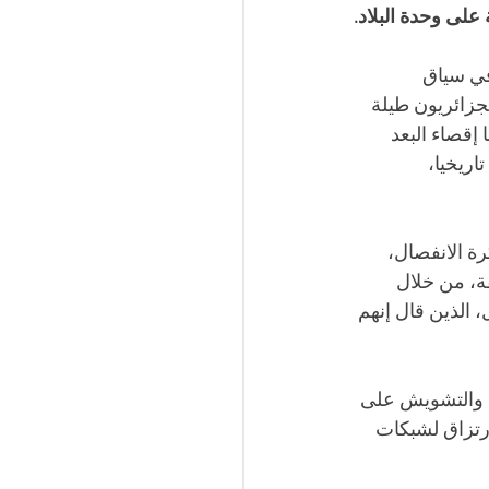
على وحدة البلاد.
في سياق 
جزائريون طيلة 
إقصاء البعد 
اريخيا، 
رة الانفصال، 
ة، من خلال 
 الذين قال إنهم 
ة والتشويش على 
رتزاق لشبكات 