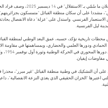
وفي سياق حديثه عن إعلان ما سُمّي بـ“الاستقلال
، مشددا على أن سكان منطقة القبائل “متمسكون بجزائريتهم” و
 الاستعمار الفرنسي. واستدل على “عزلة” دعاة الانفصال بحادث
ينة ليل الفرنسية.
محطات تاريخية تؤكد، حسبه، عمق البعد الوطني لمنطقة القبائل،
الحمادي ودورها العلمي والحضاري، وبمساهمتها في مقاومة الاحت
ثم الفرنسي، وصو
 مفاوضات إيفيان.
يد على أن التشكيك في وطنية منطقة القبائل “غير مبرر”، محذرا
ي اعتبرها “الخزان الحقيقي الذي يغذي النزعة الانفصالية”، داعيا
ية.