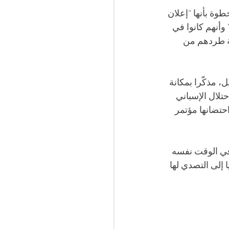
” في 14 ديسمبر 2025، وصف فراد الخطوة بأنها “إعلان 
أنهم كانوا في 
ة طردهم من 
 مذكّرا بمكانة 
لال الإسباني 
لا إلى دورها المحوري في الحركة الوطنية وثورة أول نوفمبر 1954، واحتضانها مؤتمر 
 في الوقت نفسه 
 إلى التصدي لها 