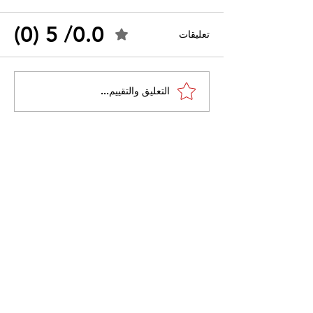
0.0/ 5 (0)
تعليقات
القضاء الإداري يقضي بحل
التعليق والتقييم...
 واسعًا وتُعيد طرح
نقابة "كنابست"