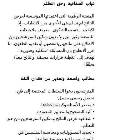
غياب الشفافية وحق التظلم
المنصة الرقمية التي اعتمدتها المؤسسة لعرض 
النتائج لم تسلم هي الأخرى من الانتقادات، إذ 
اكتفت – حسب الشكوى – بعرض ملاحظات 
“غامضة وغير مبررة”، دون تمكين المترشحين من 
الاطلاع على نتائجهم بالتفصيل أو تقديم الطعون، ما 
عزز الانطباع بأن المسابقة “شكلية وصورية”، 
تهدف إلى “تغطية قرارات مسبقة أو نتائج معدة 
سلفًا”.
مطالب واضحة وتحذير من فقدان الثقة
المترشحون دعوا السلطات المختصة إلى فتح 
تحقيق رسمي يشمل:
• مصدر الأسئلة وكيفية إعدادها.
• آلية التصحيح والمعايير المعتمدة.
• شفافية عرض النتائج وتمكين المترشحين من حق 
التظلم.
• تحديد المسؤوليات ومحاسبة المتسببين في 
“العبث بمصداقية مؤسسة وطنية”.