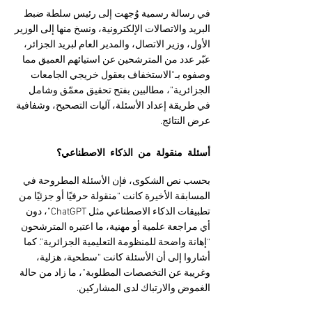
في رسالة رسمية وُجهت إلى رئيس سلطة ضبط 
البريد والاتصالات الإلكترونية، ونسخ منها إلى الوزير 
الأول، وزير الاتصال، والمدير العام لبريد الجزائر، 
عبّر عدد من المترشحين عن استيائهم العميق مما 
وصفوه بـ”الاستخفاف بعقول خريجي الجامعات 
الجزائرية”، مطالبين بفتح تحقيق معمّق وشامل 
في طريقة إعداد الأسئلة، آليات التصحيح، وشفافية 
عرض النتائج.
أسئلة منقولة من الذكاء الاصطناعي؟
بحسب نص الشكوى، فإن الأسئلة المطروحة في 
المسابقة الأخيرة كانت “منقولة حرفيًا أو جزئيًا من 
تطبيقات الذكاء الاصطناعي مثل ChatGPT”، دون 
أي مراجعة علمية أو مهنية، ما اعتبره المترشحون 
“إهانة واضحة للمنظومة التعليمية الجزائرية”. كما 
أشاروا إلى أن الأسئلة كانت “سطحية، هزلية، 
وغريبة عن التخصصات المطلوبة”، ما زاد من حالة 
الغموض والارتباك لدى المشاركين.