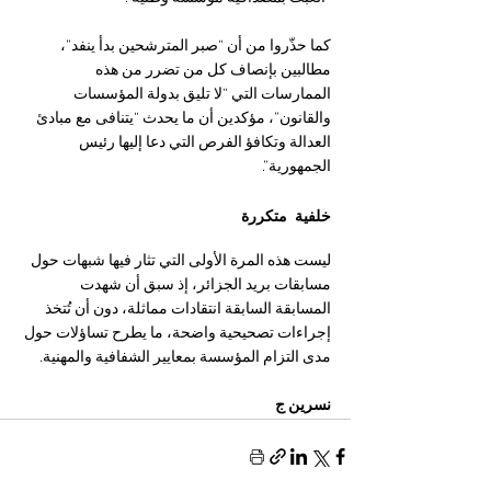
كما حذّروا من أن “صبر المترشحين بدأ ينفد”، 
مطالبين بإنصاف كل من تضرر من هذه 
الممارسات التي “لا تليق بدولة المؤسسات 
والقانون”، مؤكدين أن ما يحدث “يتنافى مع مبادئ 
العدالة وتكافؤ الفرص التي دعا إليها رئيس 
الجمهورية”.
خلفية متكررة
ليست هذه المرة الأولى التي تثار فيها شبهات حول 
مسابقات بريد الجزائر، إذ سبق أن شهدت 
المسابقة السابقة انتقادات مماثلة، دون أن تُتخذ 
إجراءات تصحيحية واضحة، ما يطرح تساؤلات حول 
مدى التزام المؤسسة بمعايير الشفافية والمهنية.
نسرين ج