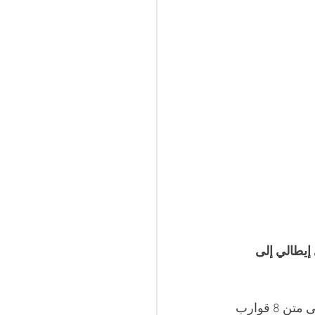
ي إيطالي إلى 
وذكرت وكالة الأنباء الإيطالية "أنسا"، أن قرابة 300 مهاجر غير نظامي وصلوا الجزيرة على متن 8 قوارب 