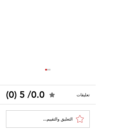
0.0/ 5 (0)
تعليقات
القضاء الإداري يقضي بحل
التعليق والتقييم...
 واسعًا وتُعيد طرح
نقابة "كنابست"