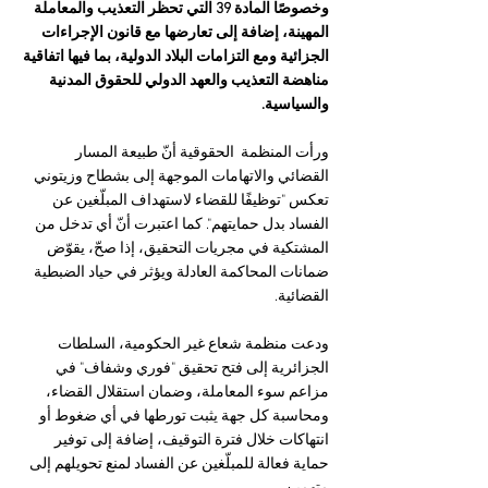
وخصوصًا المادة 39 التي تحظر التعذيب والمعاملة 
المهينة، إضافة إلى تعارضها مع قانون الإجراءات 
الجزائية ومع التزامات البلاد الدولية، بما فيها اتفاقية 
مناهضة التعذيب والعهد الدولي للحقوق المدنية 
والسياسية.
ورأت المنظمة  الحقوقية أنّ طبيعة المسار 
القضائي والاتهامات الموجهة إلى بشطاح وزيتوني 
تعكس "توظيفًا للقضاء لاستهداف المبلّغين عن 
الفساد بدل حمايتهم". كما اعتبرت أنّ أي تدخل من 
المشتكية في مجريات التحقيق، إذا صحّ، يقوّض 
ضمانات المحاكمة العادلة ويؤثر في حياد الضبطية 
القضائية.
ودعت منظمة شعاع غير الحكومية، السلطات  
الجزائرية إلى فتح تحقيق "فوري وشفاف" في 
مزاعم سوء المعاملة، وضمان استقلال القضاء، 
ومحاسبة كل جهة يثبت تورطها في أي ضغوط أو 
انتهاكات خلال فترة التوقيف، إضافة إلى توفير 
حماية فعالة للمبلّغين عن الفساد لمنع تحويلهم إلى 