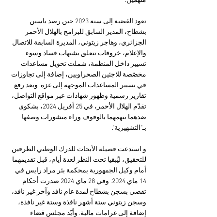
متهمين.
تعود القضية إلى سنة 2023 حين رصد ياسين 
بشطاح، المدير السابق للبرامج بالهلال الأحمر 
الجزائري، وهاجر زيتوني، المديرة السابقة للاتصال 
والإعلام، خروقات تتعلق بشبهات فساد وسوء 
تسيير داخل المنظمة، شملت تحويل مساعدات 
مخصّصة للاجئين الصحراويين، إضافة إلى تجاوزات 
في تسيير المساعدات الموجهة إلى غزة. وبعد رفع 
تقارير رسمية وظهور شهادات عبر مواقع التواصل، 
تقدّم الهلال الأحمر، في 25 أفريل 2024، بشكوى 
ضدهما تتهمهما بالوقوف وراء منشورات وصفها 
بـ"التشهيرية".
و استدعت فصيلة الأبحاث للدرك الوطني الطرفين 
للتحقيق، ليُبقيا تحت النظر لعدة أيام، قبل تقديمهما 
أمام وكيل الجمهورية بمحكمة بئر مراد رايس في 
14 ماي 2024. وفي 28 ماي 2024 صدرت أحكام 
تقضي بسجن بشطاح لمدة عام نافذ وآخر غير نافذ، 
وسجن زيتوني ستة أشهر نافذة وستة غير نافذة، 
إضافة إلى غرامات مالية. وأيّد مجلس قضاء 