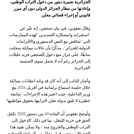
الجزائرية نصيرة ديتور من دخول التراب الوطني، 
وإعادتها من مطار الجزائر الدولي دون أي مبرر 
قانوني أو إجراء قضائي معلن.
وقال يعقوبي، في بيان صحفي، إنه عبّر عن 
“استغرابه واستنكاره الشديدين” لهذه الممارسات 
التي “تتناقض مع النص الدستوري والالتزامات 
الدولية للجزائر”، مذكّرًا بأن حالات مماثلة سجلت 
سابقًا، على غرار منع دخول الصحفي فريد عليلات 
إلى الجزائر رغم أنه لا يحمل سوى الجنسية 
الجزائرية.
وأشار النائب إلى أنه كان قد وجّه انتقادات مماثلة 
خلال جلسة استماع برلمانية في أفريل 2024 مع 
وزير الداخلية، حيث اعتبر هذه الإجراءات “سابقة 
خطيرة لا تليق بدولة تعلن التزامها بحقوق مواطنيها”.
وأوضح يعقوبي أن المادة 49 من دستور 2020 تكفل 
الحق في حرية التنقل، بما في ذلك “الدخول إلى 
التراب الوطني والخروج منه”، ولا يمكن تقييد هذا 
الحق إلا “بموجب قرار معلل من السلطة القضائية 