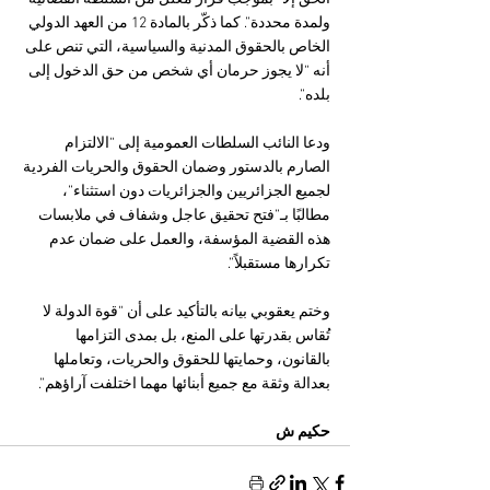
ولمدة محددة”. كما ذكّر بالمادة 12 من العهد الدولي 
الخاص بالحقوق المدنية والسياسية، التي تنص على 
أنه “لا يجوز حرمان أي شخص من حق الدخول إلى 
بلده”.
ودعا النائب السلطات العمومية إلى “الالتزام 
الصارم بالدستور وضمان الحقوق والحريات الفردية 
لجميع الجزائريين والجزائريات دون استثناء”، 
مطالبًا بـ”فتح تحقيق عاجل وشفاف في ملابسات 
هذه القضية المؤسفة، والعمل على ضمان عدم 
تكرارها مستقبلاً”.
وختم يعقوبي بيانه بالتأكيد على أن “قوة الدولة لا 
تُقاس بقدرتها على المنع، بل بمدى التزامها 
بالقانون، وحمايتها للحقوق والحريات، وتعاملها 
بعدالة وثقة مع جميع أبنائها مهما اختلفت آراؤهم”.
حكيم ش