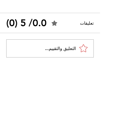
0.0/ 5 (0)
تعليقات
القضاء الإداري يقضي بحل
التعليق والتقييم...
 واسعًا وتُعيد طرح
نقابة "كنابست"