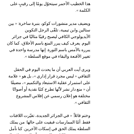
هذا الخطيب الأحمر سيتحوّل يومًا إلى رقيبٍ على 
الكلمة ».
ويضيف مدير منشورات كوكو، بنبرة ساخرة: « بين 
ستالين وابن تيمية، تلقّى الرجل التكوين 
الأيديولوجي الكافي ليصبح رقيبًا مثاليًا في جزائر 
اليوم. يعرف كيف يبرر المنع باسم الأخلاق، كما كان 
يبرره بالأمس باسم الثورة. إنها مدرسة واحدة في 
تغيير الأقنعة والبقاء في موقع السلطة ».
ويرى آيت العربي أن ما يحدث اليوم في الحقل 
الثقافي « ليس مجرد قرار إداري »، بل هو « علامة 
على استمرار عقلية الاستبعاد والتكميم »، مضيفًا 
أن « منع دار نشر لأنّها تطرح كتبًا نقدية أو أصواتًا 
مختلفة هو إعلان رسمي عن إفلاس المشروع 
الثقافي ».
وختم قائلاً: « في الجزائر الجديدة، تغيّرت اللافتات 
فقط. أمّا الممارسات فبقيت على حالها: من يملك 
السلطة يملك الحق في إسكات الآخرين. كنا نأمل 