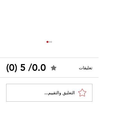
0.0/ 5 (0)
تعليقات
القضاء الإداري يقضي بحل
التعليق والتقييم...
 واسعًا وتُعيد طرح
نقابة "كنابست"