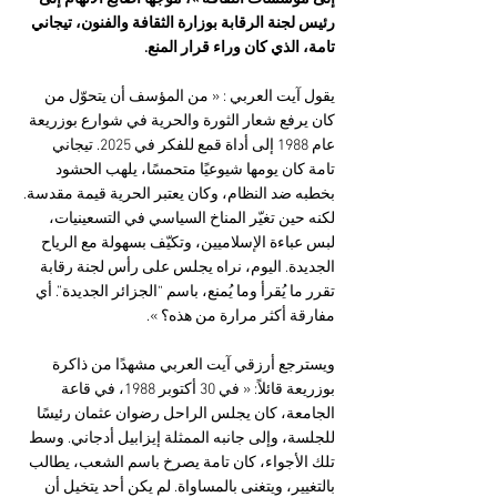
رئيس لجنة الرقابة بوزارة الثقافة والفنون، تيجاني 
تامة، الذي كان وراء قرار المنع.
يقول آيت العربي : « من المؤسف أن يتحوّل من 
كان يرفع شعار الثورة والحرية في شوارع بوزريعة 
عام 1988 إلى أداة قمع للفكر في 2025. تيجاني 
تامة كان يومها شيوعيًا متحمسًا، يلهب الحشود 
بخطبه ضد النظام، وكان يعتبر الحرية قيمة مقدسة. 
لكنه حين تغيّر المناخ السياسي في التسعينيات، 
لبس عباءة الإسلاميين، وتكيّف بسهولة مع الرياح 
الجديدة. اليوم، نراه يجلس على رأس لجنة رقابة 
تقرر ما يُقرأ وما يُمنع، باسم “الجزائر الجديدة”. أي 
مفارقة أكثر مرارة من هذه؟ ».
ويسترجع أرزقي آيت العربي مشهدًا من ذاكرة 
بوزريعة قائلاً: « في 30 أكتوبر 1988، في قاعة 
الجامعة، كان يجلس الراحل رضوان عثمان رئيسًا 
للجلسة، وإلى جانبه الممثلة إيزابيل أدجاني. وسط 
تلك الأجواء، كان تامة يصرخ باسم الشعب، يطالب 
بالتغيير، ويتغنى بالمساواة. لم يكن أحد يتخيل أن 