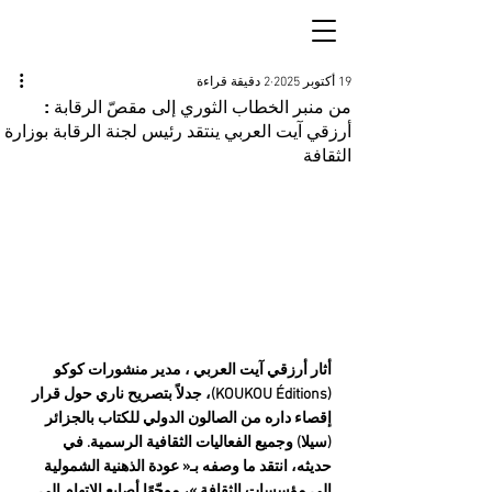
19 أكتوبر 2025
2 دقيقة قراءة
من منبر الخطاب الثوري إلى مقصّ الرقابة :
أرزقي آيت العربي ينتقد رئيس لجنة الرقابة بوزارة
الثقافة
أثار أرزقي آيت العربي ، مدير منشورات كوكو 
(KOUKOU Éditions)، جدلاً بتصريح ناري حول قرار 
إقصاء داره من الصالون الدولي للكتاب بالجزائر 
(سيلا) وجميع الفعاليات الثقافية الرسمية. في 
حديثه، انتقد ما وصفه بـ« عودة الذهنية الشمولية 
إلى مؤسسات الثقافة »، موجّهًا أصابع الاتهام إلى 