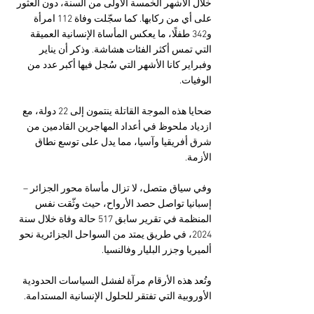
خلال الأشهر الخمسة الأولى من السنة، دون العثور 
على أي من ركابها. كما سجّلت وفاة 112 امرأة 
و342 طفلًا، ما يعكس المأساة الإنسانية العميقة 
التي تمس أكثر الفئات هشاشة. وذكر أن يناير 
وفبراير كانا الأشهر التي سُجل فيها أكبر عدد من 
الوفيات.
ضحايا هذه الموجة القاتلة ينتمون إلى 22 دولة، مع 
ازدياد ملحوظ في أعداد المهاجرين القادمين من 
شرق أفريقيا وآسيا، مما يدل على توسع نطاق 
الأزمة.
وفي سياق متصل، لا تزال مأساة محور الجزائر – 
إسبانيا تواصل حصد الأرواح، حيث وثّقت نفس 
المنظمة في تقرير سابق 517 حالة وفاة خلال سنة 
2024، في طريق يمتد من السواحل الجزائرية نحو 
ألميريا وجزر البليار وفالنسيا.
وتُعد هذه الأرقام مرآة لفشل السياسات الحدودية 
الأوروبية التي تفتقر للحلول الإنسانية المستدامة.