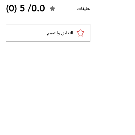
0.0/ 5 (0)
تعليقات
القضاء الإداري يقضي بحل
التعليق والتقييم...
 واسعًا وتُعيد طرح
نقابة "كنابست"