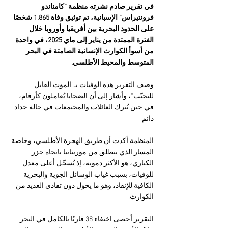
في تقرير صادم نشرته منظمة “كامناندو 
فرونتيراس” الإسبانية، تم توثيق وفاة 1,865 شخصًا 
على الحدود البحرية بين أفريقيا وأوروبا خلال 
الفترة الممتدة من يناير إلى ماي 2025، في واحدة 
من أسوأ الكوارث الإنسانية الصامتة في البحر 
المتوسط والمحيط الأطلسي. 
وصف التقرير هذه الوفيات بـ”الموت القابل 
للتجنّب”، وأشار إلى أن الضحايا يُعاملون كأرقام، 
في حين تُترك العائلات والمجتمعات في حالة حداد 
دائم.
المنظمة أكدت أن طريق الهجرة الأطلسي، وخاصة 
المسار الذي ينطلق من موريتانيا باتجاه جزر 
الكناري، هو الأكثر دموية، إذ يُسجّل أعلى معدل 
للوفيات، بسبب غياب الوسائل الجوية والبحرية 
الكافية للإنقاذ، وهو ما يحول دون تفادي العديد من 
الكوارث.
التقرير أحصى اختفاء 38 قاربًا بالكامل في البحر 