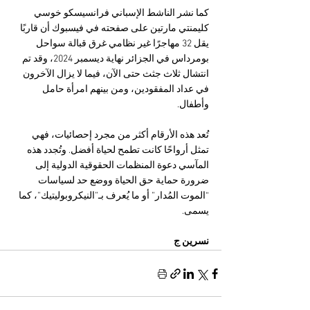
كما نشر الناشط الإسباني فرانسيسكو خوسي 
كليمنتي مارتين على صفحته في فيسبوك أن قاربًا 
يقل 32 مهاجرًا غير نظامي غرق قبالة سواحل 
بومرداس في الجزائر نهاية ديسمبر 2024، وقد تم 
انتشال ثلاث جثث حتى الآن، فيما لا يزال الآخرون 
في عداد المفقودين، ومن بينهم امرأة حامل 
وأطفال.
تُعد هذه الأرقام أكثر من مجرد إحصائيات، فهي 
تمثل أرواحًا كانت تطمح لحياة أفضل. وتُجدد هذه 
المآسي دعوة المنظمات الحقوقية الدولية إلى 
ضرورة حماية حق الحياة ووضع حد لسياسات 
“الموت المُدار” أو ما يُعرف بـ”النيكروبوليتيك”، كما 
يسمى.
نسرين ج 