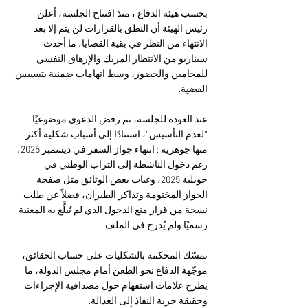
بحسب هيئة الدفاع ، منذ افتتاح الجلسة، أعلن 
رئيس الهيئة أن النطق بالقرارات لن يتم إلا بعد 
الانتهاء من النظر في بقية القضايا، ما أحدث 
سيناريو من الانتظار المربك والإرهاق النفسي 
للمحامين والحضور، وسط اتهامات ضمنية بتسييس 
القضية.
عند العودة للجلسة، تم رفض الدعوى موضوعيًا 
“لعدم التأسيس”، استنادًا إلى أسباب شكلية أكثر 
منها جوهرية : انتهاء جواز السفر في ديسمبر 2025، 
رغم دخول الناشطة إلى التراب الوطني في 
جويلية 2025، وغياب بعض الوثائق مثل صفحة 
الجواز المختومة وتذاكر الطيران، فضلاً عن طلب 
نسخة من قرار منع الدخول الذي لم تُبلَّغ به المعنية 
رسميًا ولم يُدرج في الملف.
تمسّك المحكمة بالشكليات على حساب الحقائق، 
موجّهة الدفاع نحو الطعن أمام مجلس الدولة، ما 
يطرح علامات استفهام حول مصداقية الإجراءات 
وحقيقة حرية النفاذ إلى العدالة.