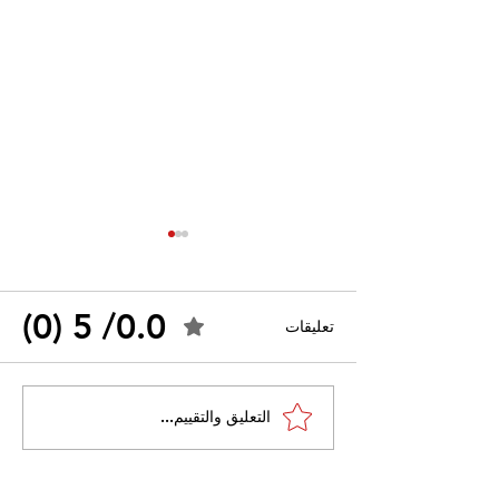
0.0/ 5 (0)
تعليقات
القضاء الإداري يقضي بحل
التعليق والتقييم...
 واسعًا وتُعيد طرح
نقابة "كنابست"