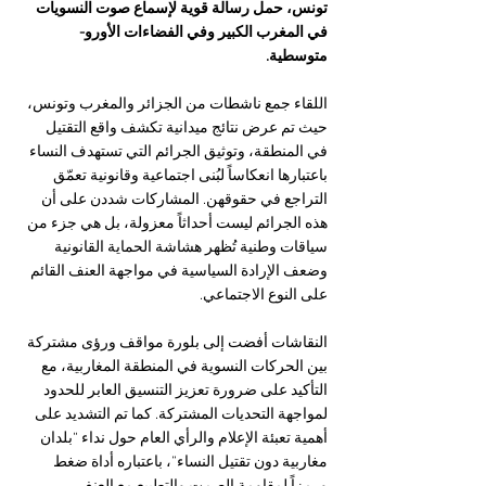
تونس، حمل رسالة قوية لإسماع صوت النسويات 
في المغرب الكبير وفي الفضاءات الأورو-
متوسطية.
اللقاء جمع ناشطات من الجزائر والمغرب وتونس، 
حيث تم عرض نتائج ميدانية تكشف واقع التقتيل 
في المنطقة، وتوثيق الجرائم التي تستهدف النساء 
باعتبارها انعكاساً لبُنى اجتماعية وقانونية تعمّق 
التراجع في حقوقهن. المشاركات شددن على أن 
هذه الجرائم ليست أحداثاً معزولة، بل هي جزء من 
سياقات وطنية تُظهر هشاشة الحماية القانونية 
وضعف الإرادة السياسية في مواجهة العنف القائم 
على النوع الاجتماعي.
النقاشات أفضت إلى بلورة مواقف ورؤى مشتركة 
بين الحركات النسوية في المنطقة المغاربية، مع 
التأكيد على ضرورة تعزيز التنسيق العابر للحدود 
لمواجهة التحديات المشتركة. كما تم التشديد على 
أهمية تعبئة الإعلام والرأي العام حول نداء “بلدان 
مغاربية دون تقتيل النساء”، باعتباره أداة ضغط 