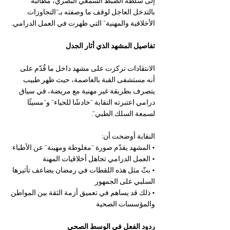
إلى سلطة الضبط السمعي البصري، مطالبةً 
بالتدخل العاجل لوقف ما وصفته بـ“التجاوزات 
الأخلاقية والمهنية” التي ظهرت في العمل الدرامي.
تفاصيل المشهد الذي أثار الجدل
الانتقادات تركزت على مشهد داخل ما قُدّم على 
أنه مستشفى القبة بالعاصمة، حيث ظهر طبيب 
يتصرف بطريقة غير مهنية مع مريضة، في سياق 
درامي اعتبرته النقابة “خادشًا للحياء” و“مسيئًا 
لسمعة السلك الطبي”.
النقابة أوضحت أن:
• المشهد يقدّم صورة “مغلوطة ومهينة” عن الأطباء
• العمل الدرامي تجاهل أخلاقيات المهنة
• بثّ مثل هذه اللقطات في رمضان يضاعف تأثيرها 
السلبي على الجمهور
• ذلك قد يساهم في تعميق أزمة الثقة بين المواطن 
والمؤسسات الصحية
ردود الفعل في الوسط الصحي