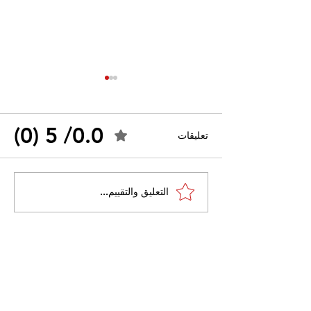
0.0/ 5 (0)
تعليقات
القضاء الإداري يقضي بحل
التعليق والتقييم...
 واسعًا وتُعيد طرح
نقابة "كنابست"