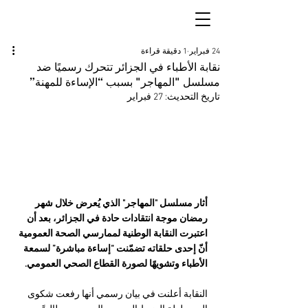
24 فبراير
1 دقيقة قراءة
نقابة الأطباء في الجزائر تتحرك رسميًا ضد
مسلسل "المهاجر" بسبب “الإساءة للمهنة”
تاريخ التحديث:
27 فبراير
أثار مسلسل "المهاجر" الذي يُعرض خلال شهر 
رمضان موجة انتقادات حادة في الجزائر، بعد أن 
اعتبرت النقابة الوطنية لممارسي الصحة العمومية 
أنّ إحدى حلقاته تضمّنت “إساءة مباشرة” لسمعة 
الأطباء وتشويهًا لصورة القطاع الصحي العمومي.
النقابة أعلنت في بيان رسمي أنها رفعت شكوى 