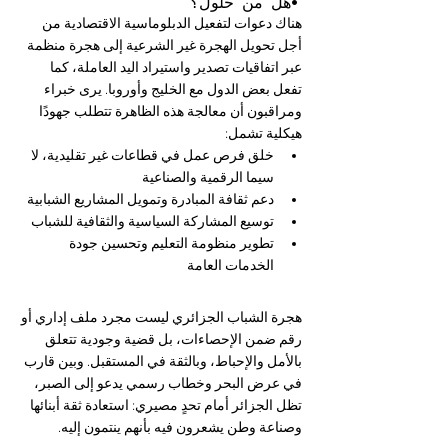
•هل من حلول؟
هناك دعوات لتفعيل الدبلوماسية الاقتصادية من 
أجل تحويل الهجرة غير الشرعية إلى هجرة منظمة 
عبر اتفاقيات تصدير واستيراد اليد العاملة، كما 
تفعل بعض الدول مع الخليج وأوروبا. يرى خبراء 
ومراقبون أن معالجة هذه الظاهرة تتطلب جهودًا 
هيكلية تشمل:
خلق فرص عمل في قطاعات غير تقليدية، لا 
سيما الرقمية والصناعية
دعم ثقافة المبادرة وتمويل المشاريع الشبابية
توسيع المشاركة السياسية والثقافية للشباب
تطوير منظومة التعليم وتحسين جودة 
الخدمات العامة
هجرة الشباب الجزائري ليست مجرد ملف إداري أو 
رقم ضمن الإحصاءات، بل قضية وجودية تتعلق 
بالأمل والإحباط، وبالثقة في المستقبل. وبين قارب 
في عرض البحر وخطاب رسمي يدعو إلى الصبر، 
تظل الجزائر أمام تحدٍ مصيري: استعادة ثقة أبنائها 
وصناعة وطن يشعرون فيه بأنهم ينتمون إليه.