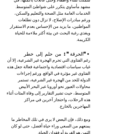
شملت نساءً وأطفالًا وحتى عائلات بأكملها، في 
مشهد مأساوي يتكرر على شواطئ المتوسط. 
الخدمات العامة مثل الصحة والتعليم والسكن، 
ورغم مبادرات الإصلاح، لا تزال دون تطلعات 
المواطنين، ما يزيد من الإحساس بعدم الاستقرار 
ويغذي رغبة البحث عن بيئة أكثر ملاءمة للحياة 
الكريمة.
•"الحرقة": من حلم إلى خطر
رغم الفتاوى التي تحرم الهجرة غير الشرعية، إلا أن 
غياب سياسات اقتصادية واجتماعية فعالة جعل هذه 
الفتاوى غير مؤثرة في الواقع. ورغم إجراءات 
الدولة للحد من الهجرة غير الشرعية، تستمر 
محاولات العبور نحو أوروبا عبر البحر الأبيض 
المتوسط، حيث تشير التقارير إلى وفاة المئات أثناء 
هذه الرحلات، واحتجاز آخرين في مراكز 
المهاجرين بالخارج.
ومع ذلك، فإن البعض لا يرى في تلك المخاطر ما 
يمنعهم من السعي وراء حياة أفضل، حتى لو كان 
الثمن هو الغربة أو فقدان الحياة.