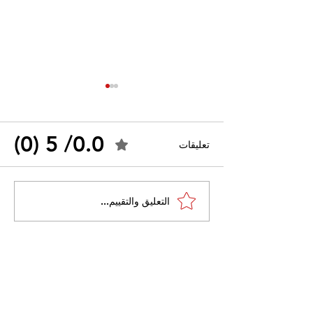
0.0/ 5 (0)
تعليقات
القضاء الإداري يقضي بحل
التعليق والتقييم...
 واسعًا وتُعيد طرح
نقابة "كنابست"