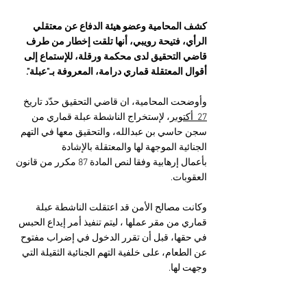
كشف المحامية وعضو هيئة الدفاع عن معتقلي 
الرأي، فتيحة رويبي، أنها تلقت إخطار من طرف 
قاضي التحقيق لدى محكمة ورقلة، للإستماع إلى 
أقوال المعتقلة قماري درامة، المعروفة بـ"عبلة".
وأوضحت المحامية، ان قاضي التحقيق حدّد تاريخ 
27  أكتوبر
، لإستخراج الناشطة عبلة قماري من 
سجن حاسي بن عبدالله، والتحقيق معها في التهم 
الجنائية الموجهة لها والمعتقلة بالإشادة 
بأعمال إرهابية وفقا لنص المادة 87 مكرر من قانون 
العقوبات.
وكانت مصالح الأمن قد اعتقلت الناشطة عبلة 
قماري من مقر عملها ، ليتم تنفيذ أمر إيداع الحبس 
في حقها، قبل أن تقرر الدخول في إضراب مفتوح 
عن الطعام، على خلفية التهم الجنائية الثقيلة التي 
وجهت لها.