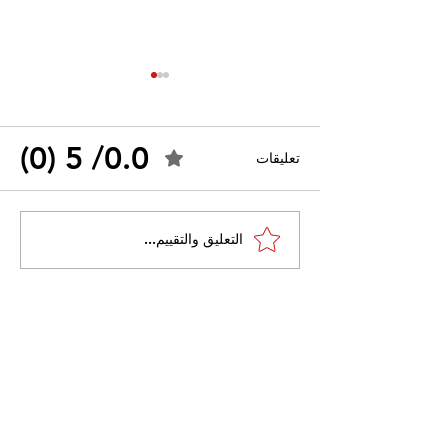
0.0/ 5 (0)
تعليقات
القضاء الإداري يقضي بحل
التعليق والتقييم...
 واسعًا وتُعيد طرح
نقابة "كنابست"