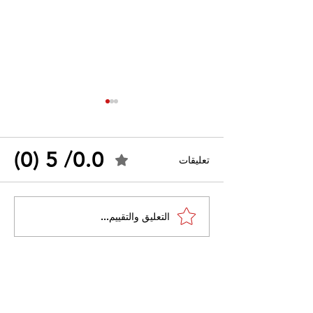
0.0/ 5 (0)
تعليقات
احتجاجات التونسية
القضاء الإداري يقضي بحل
التعليق والتقييم...
نقابة "كنابست"