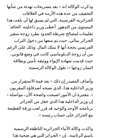
وذكرت الوكالة انه « بعد بتصريحات تهدئة من شأنها 
التخفيف من حدة هذه الأزمة في العلاقات 
الجزائرية-الفرنسية، التي لم يسبق لها أن بلغت هذا 
المستوى من التدهور. أعطى وزير داخليته "الحاقد" 
تعليمات لمصالح شرطة الحدود بطرد زوجة سفير 
الجزائر بمالي، حيث تم منعها من دخول التراب 
الفرنسي بحجة أنها لا تملك المال. وذلك على الرغم 
من أن زوجة الدبلوماسي كانت في وضع قانوني، 
حيث قدمت شهادة الإيواء ووثيقة تأمين وبطاقة 
ائتمان زوجها »، تقول الوكالة الرسمية.
وأضاف المصدر إن ذلك « يعد قمة الاستفزاز من 
وزير الداخلية هذا، الذي نصحه أصدقاؤه المقربون 
». معتبرة ان الأمور اصبحت واضحة الآن، مواصلة « 
إن وزير الداخلية هذا الذي جعل من الجزائر 
برنامجه الأوحد والوحيد قد قرر لعب ورقة القطيعة 
مع الجزائر على حساب رئيسه ». 
واكدت وكالة الأنباء الجزائرية الناطقة الرسمية 
باسم الرئاسة،  إن « الجزائر التي هي ضحية هذا 