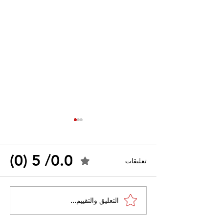
0.0/ 5 (0)
تعليقات
القضاء الإداري يقضي بحل
التعليق والتقييم...
 واسعًا وتُعيد طرح
نقابة "كنابست"