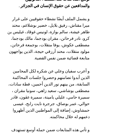
والمدافعين عن حقوق الإنسان في الجزائر .
و يشمل الملف أيضًا نشطاء حقوقيين على غرار 
ميرا مقناش، رفيق بلايل، خضير بوشلاغم، محند 
طاهر عيشة، سالم بوازة، لونيس غوقاد، غيليس بن 
كرو، نادر فرحاتن، مقران بودجما، مالك بودجما، 
مصطفى عكوش، يوفا منقلات، بوجمعة فرحاتن، 
مولود منقلات، محند أرزقي حيجة، الذين يواجهون 
متابعة قضائية ضمن نفس القضية.
و أعرب سفيان وعلي عن شكره لكل المحامين 
الذين أبدوا تضامنهم وحضروا جلسات المحاكمة 
السابقة، من بينهم نور الدين أحمين، فطة سادات، 
مصطفى بوشاشي، سعيد زاهي، سونيا مقران ، 
سميرة حامي، عليلي يامينة، سميرة عڤون، قادر 
حوالي، عمر بوصاق، جرجرة نايت رابح، عيسى 
حمشاوش، إضافة إلى المواطنين الذين أظهروا 
دعمهم له خلال محاكمته.
و تأتي هذه المتابعات ضمن حملة أوسع تستهدف 