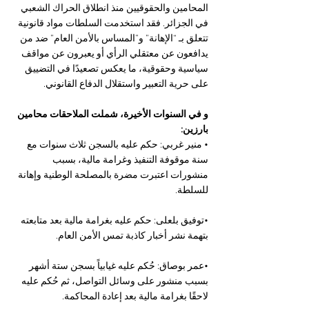
المحامين والحقوقيين منذ انطلاق الحراك الشعبي 
في الجزائر. فقد استخدمت السلطات مواد قانونية 
تتعلق بـ “الإهانة” و”المساس بالأمن العام” ضد من 
يدافعون عن معتقلي الرأي أو يعبرون عن مواقف 
سياسية وحقوقية، ما يعكس تصعيدًا في التضييق 
على حرية التعبير واستقلال الدفاع القانوني.
و في السنوات الأخيرة، شملت الملاحقات محامين 
بارزين:
• منير غربي: حكم عليه بالسجن ثلاث سنوات مع 
سنة موقوفة التنفيذ وغرامة مالية، بسبب 
منشورات اعتبرت مضرة بالمصلحة الوطنية وإهانة 
للسلطة.
•توفيق بلعلى: حكم عليه بغرامة مالية بعد متابعته 
بتهمة نشر أخبار كاذبة تمس الأمن العام. 
•عمر بوصاق: حُكم عليه غيابياً بسجن ستة أشهر 
بسبب منشور على وسائل التواصل، ثم حُكم عليه 
لاحقًا بغرامة مالية بعد إعادة المحاكمة.