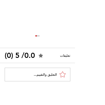
0.0/ 5 (0)
تعليقات
القضاء الإداري يقضي بحل
التعليق والتقييم...
 واسعًا وتُعيد طرح
نقابة "كنابست"