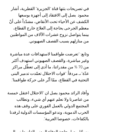
في تصريحات بثتها قناة "الجزيرة" القطرية، أشار 
محمود  بصل إلى الافتقاد إلى أجهزة بوسعها 
الكشف عن الأحياء تحت الأنقاض، مشدّداً على أنّ 
معظم الجرحى بحاجة إلى العلاج خارج القطاع، 
بينما يتواصل نزوح عشرات الآلاف من المواطنين 
من منازلهم بسبب القصف الصهيوني.
وتابع: "تعرضت طواقمنا لاستهدافات عدة مباشرة 
وغير مباشرة، والقصف الصهيوني استهدف أكثر 
من 70 % من مقدراتنا، ما أدى إلى تعطّل مراكز 
عدّة"،ـ مردفاً: "قوات الاحتلال تعمّدت تدمير البنى 
التحتية في القطاع، ممّا أثّر على حركة طواقمنا".
وأفاد الرائد محمود بصل ان "الاحتلال اعتقل خمسة 
من عناصرنا ولا نعلم عنهم أي شيء، ونطالب 
المجتمع الدولي بالعمل الفوري على وقف هذه 
الحرب الدموية، وندعو المؤسسات الدولية لرفدنا 
بالكفاءات، خصوصا العربية".