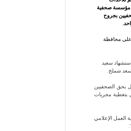
م للأحداث 
كتب الإعلامي إصابة أكثر من 10 صحفيين بجروح 
حد.
 على محافظة 
استشهاد سعيد 
سعد شملخ.
 واعلن المكتب الإعلامي الحكومي بغزة، عن رصده عشرات اعتداءات وجرائم الاحتلال بحق الصحفيين 
ووسائل الإعلام. وأضاف: "نؤكد على مواصلة صحفيينا لدورهم المهني وواجبهم الوطني بتغطية مجريات 
وتابع المكتب: "نطالب بتشكيل لجنة تحقيق دولية فيها، ونطالب المؤسسات المعنية بحرية العمل الإعلامي 