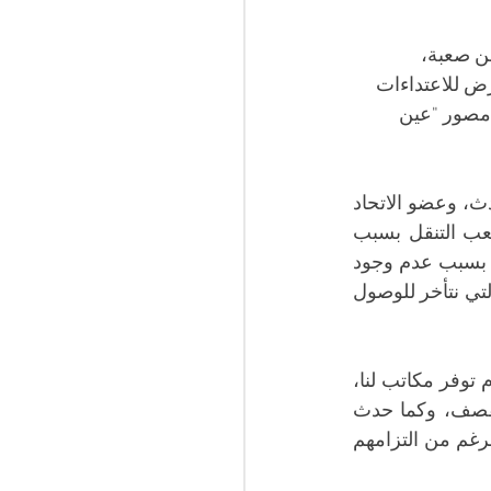
ن صعبة، 
رض للاعتداءات 
 مصور "عين 
 مراسل صحيفة الحدث، وعضو الاتحاد 
الدولي للصحفيين: "نواجه تحديات هائلة خلال تغطية الأحداث جراء الحرب، حيث يصعب التنقل بسبب 
إغلاق الطرقات نتيجة القصف ونضطر للبحث عن إشارات للانترنت في الأماكن العامة بسبب عدم وجود 
اتصال إنترنت ثابت، وهذا يُؤثر بدوره على التغطية الصحفية، فهناك العديد من الأحداث التي نتأخر للوصول 
وحول مدى الالتزام بإجراءات السلامة، يُضيف النجار: "نحن نعمل من الشارع نظرًا لعدم توفر مكاتب لنا، 
وعلى الرغم من ارتدائنا الخوذ والدروع الواقية، إلا أنّ ذلك ليس كافيًا لحمايتنا من القصف، وكما حدث 
مؤخرًا، فقد فقدنا ثلاثة من زملائنا: سعيد الطويل وهشام النواجحة ومحمد صبح، على الرغم من التزامهم 