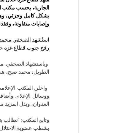
شهد قطاع غزة خلال ستة 
الجارية، بحسب 
مكتب ال
بشكل كامل وجزئي، و
ه
وإصابات متفاوتة، وفقدان
استُشهد الصحفي محمد ف
رفح جنوب قطاع غزة 
خل
 وباستشهاد الصحفي  محم
الطويل، محمد صبح، هشا
العدوان، وبذل المزيد م
بشطب عضوية الاحتلال م