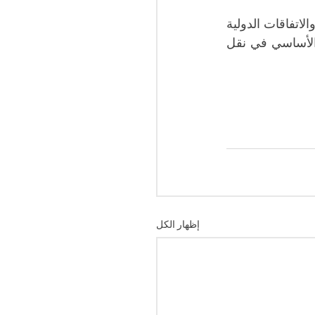
 النجار أنّ أبرز مطالب الصحفيين في هذا الوقت الصعب هو تنفيذ المواثيق والاتفاقات الدولية 
التي تضمن حمايتهم وسلامتهم، ممّا يمكن أن يساعد في تمكينهم من القيام بدورهم الأساسي في نقل 
إظهار الكل