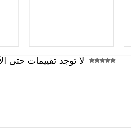
لا توجد تقييمات حتى ال
تم التقييم بـ 0 من أصل 5 نجوم.
القضاء الإداري يقضي بحل نقابة
تصريح
"كنابست"
تُشعل 
سؤال 
البلدي