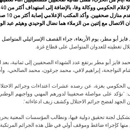
أيام من الحرب، مقتل ثمانية صحفيين فلسطينيين أثناء تغطيته
إعلام الحكومي 
ووكالة وفا
، بالإضافة إلى 
استهداف أكثر من 40 مؤسسة صحفية
دم منازل صحفيين
. وأكد الم
 الاتصال مع إثنين من الزملاء هما نضال الوحيدي وهيثم عبد الوا
ايز أبو مطر، يوم الأربعاء، جراء القصف الإسرائيلي المتواصل
ال تغطيته للعدوان المتواصل على قطاع غزة
.
د فايز أبو مطر يرتفع عدد الشهداء الصحفيين إلى ثمانية، بعد 
م النواجحة، إبراهيم لافي، محمد جرغون، محمد الصالحي،  وأ
ن الجهد لفضح جرائم الاحتلال وكشف زيف ادعاءاته".
نها كإجراء ضاغط وموقف أولي في ظل هذه الجرائم المرتكبة".