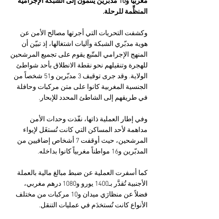
مغربياً و10 مدبّرين ينتمون إلى الشبكة الإجرامية 
المنظِّمة للرحلة.
وكشفت التحريات التي أجرتها مصالح الأمن عن 
هوية مدبّري الشبكة وآليات اشتغالها، إذ تبيّن أن 
المنهج الإجرامي المتّبع يقوم على تجميع المرشحين 
للهجرة وتنقيلهم نحو نقطة الانطلاق بأحد شواطئ 
الولاية. وقد جرى توقيف 3 مدبّرين و51 شخصاً من 
الجنسية المغربية كانوا على متن مركبات وحافلة 
في طريقهم إلى الشاطئ المحدد للإبحار.
وفي إطار العملية ذاتها، نفّذت وحدات الأمن 
مداهمة لأحد المساكن التي كانت تُستغَل لإيواء 
المرشحين، حيث أوقفت 7 أشخاص إضافيين من 
المدبّرين و16 مواطناً مغربياً كانوا بداخله. 
كما أسفرت العملية عن ضبط مبالغ مالية بالعملة 
الأجنبية تُقدَّر بـ1400 يورو و1080 درهم مغربي، 
فضلاً عن منظارَي ميدان و10 مركبات من مختلف 
الأنواع كانت تُستخدَم في عمليات التنقل.