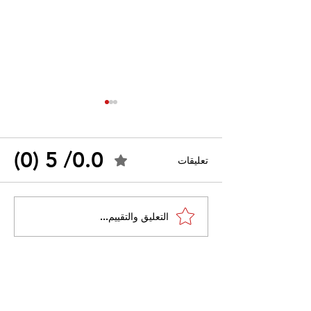
0.0/ 5 (0)
تعليقات
القضاء الإداري يقضي بحل
التعليق والتقييم...
 واسعًا وتُعيد طرح
نقابة "كنابست"