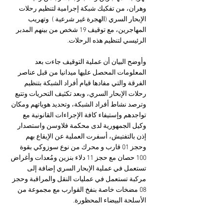
وهران، من تفكيك شبكة إجرامية لتنظيم رحلات 
الإبحار السري (الهجرة غير شرعية )  وتهريب 
المهاجرين، مع توقيف 19 شخص من بينهم المدبر 
الرئيسي لتنظيم هذه الرحلات.
وأوضح البيان أن عملية التوقيف جاءت بعد 
المعلومات المحصل عليها ميدانيا من قبل عناصر 
الفرقة والتي مفادها قيام أفراد الشبكة بتنظيم 
رحلات الإبحار السري، وبعد تكثيف التحريات وتتبع 
وترصد نشاط أفراد الشبكة، وتحديد هوياتهم ومكان 
تواجدهم وإستيفاء كافة الإجراءات القانونية مع 
وكيل الجمهورية لدى محكمة فلاوسن واستصدار 
إذن بالتفتيش، أسفرت العملية عن الإيقاع بهم 
وحجز 01 قارب و محرك من نوع سوزوكي بقوة 
100 حصان مع حجز 11 دلاء بنزين ومُعدات وأغراض 
تستعمل في عملية الإبحار السري إضافة إلى 
مركبة تستعمل في عمليات النقل والمراقبة وحجز 
08 مضخات خاصة بنفخ القوارب مع مجموعة من 
الأسلحة البيضاء المحظورة.