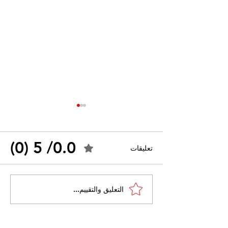
0.0/ 5 (0)
تعليقات
القضاء الإداري يقضي بحل
التعليق والتقييم...
 واسعًا وتُعيد طرح
نقابة "كنابست"