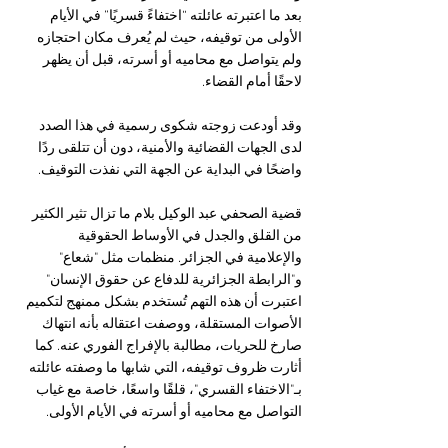
بعد ما اعتبرته عائلته “اختفاءً قسريًا” في الأيام 
الأولى من توقيفه، حيث لم يُعرف مكان احتجازه 
ولم يتواصل مع محاميه أو أسرته، قبل أن يظهر 
لاحقًا أمام القضاء. 
وقد أودعت زوجته شكوى رسمية في هذا الصدد 
لدى الجهات القضائية والأمنية، دون أن تتلقى ردًا 
واضحًا في البداية عن الجهة التي نفذت التوقيف.
قضية الصحفي عبد الوكيل بلام ما تزال تثير الكثير 
من القلق والجدل في الأوساط الحقوقية 
والإعلامية في الجزائر. منظمات مثل "شعاع" 
و"الرابطة الجزائرية للدفاع عن حقوق الإنسان" 
اعتبرت أن هذه التهم تُستخدم بشكل ممنهج لتكميم 
الأصوات المستقلة، ووصفت اعتقاله بأنه انتهاك 
صارخ للحريات، مطالبة بالإفراج الفوري عنه. كما 
أثارت ظروف توقيفه، التي شابها ما وصفته عائلته 
بـ"الاختفاء القسري"، قلقًا واسعًا، خاصة مع غياب 
التواصل مع محاميه أو أسرته في الأيام الأولى.