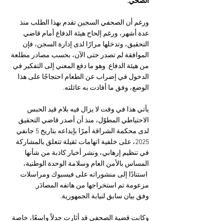
الصحي.
ورغم أن الصحفي السجين تقدم بهذا الطلب منذ 
عدة أشهر، ورغم إلحاح هيئة الدفاع أمام قاضي 
التحقيق، وتدخلها مرارًا لدى إدارة السجن، فإن 
الموافقة لم تصدر حتى الآن، بحسب مصادر مطلعة 
من هيئة الدفاع. وهو ما دفع المعني إلى التفكير في 
الدخول في إضراب عن الطعام احتجاجًا على هذا 
الوضع، وفق ما أفادت به عائلته.
يأتي هذا في وقت لا يزال فيه بلام قيد الحبس 
الاحتياطي المطوّل، منذ أن أصدر قاضي التحقيق 
لدى محكمة الشراقة أمرًا بإيداعه بتاريخ 5 جانفي 
2025، على خلفية اتهامات ثقيلة تتعلق بالمشاركة 
في تنظيم إرهابي، ونشر أخبار كاذبة من شأنها 
المساس بالأمن العام وسلامة الوحدة الوطنية، 
 استنادًا إلى منشوراته على فيسبوك ومراسلات 
مزعومة تم استخراجها من هاتفه المصادَر.
وفق بيان سابق لنيابة الجمهورية.
وكانت قضية الصحفي قد أثارت جدلاً واسعًا، خاصة 