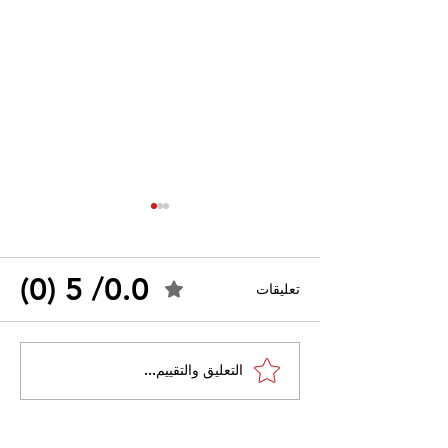
0.0/ 5 (0)
تعليقات
القضاء الإداري يقضي بحل
التعليق والتقييم...
 واسعًا وتُعيد طرح
نقابة "كنابست"