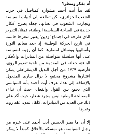
أم مفكر ومنظر؟
لقد بدأ أيت أحمد مشواره كمناضل في حزب 
الشعب الجزائري، لكن تطلعه إلى أدبيات السياسة 
وتجارب  الشعوب في نضالها، جعله يطرح أفكارا 
جديدة في الساحة السياسية الوطنية، فمثلا، التقرير 
الذي طرحة في اجتماع "زدين" يعتبر منعرجا حاسما 
في تاريخ الحركة الوطنية، إذ حدد معالم الثورة 
وأساليبها ووسائل انتصارها. كما أن رؤيته للسياسة 
على أنها سلسلة متواصلة من المبادرات والأفكار 
البناءة، جعلته في المقدمة من ناحية تقديم الرؤى، 
فأرضية 1979 من أجل البديل الديمقراطي يمكن 
اعتبارها مشروع مجتمع لا يزال ساري المفعول. 
بالإضافة إلى هذا، عرف أيت أحمد بأنه السياسي 
الذي يجمع بين القول والفعل، حيث أن نداءه 
للمصالحة الوطنية ليس مجرد شعار، حيث أكد على 
ذلك في العديد من المبادرات، كلقاء لندن، عقد روما 
وغيرها.
إلا أن ما يميز الحسين أيت أحمد على غيره من 
رجال السياسة، هو تمسكه بالأخلاق كمبدأ لا يمكن 