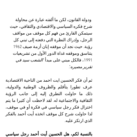
 ودولة القانون، لكن ما ألفته عبارة عن محاولة 
شرح فكره السياسي والاقتصادي والثقافي، حيث 
سيتمكن القارئ من فهم كل موقف من مواقف 
الرجل، وإدراك النظرة التي دفعته إلى تبني كل 
رؤية. حيث نجد أن موقفه إبان أزمة صيف 1962 
يتناسق وموقفه غداة الدور الأول من تشريعيات 
1991، فالكل مبني على مبدأ "
الشعب سيد في 
تقرير مصيره
". 
ثم أن فكر الحسين ايت احمد من الناحية الاقتصادية 
عرف تطورا يتأقلم والظروف الوطنية والدولية، 
ذلك ما حاولت التطرق إليه إلى جانب الرؤية 
الثقافية والاجتماعية له. لقد لاحظت أن كثيرا ما يتم 
اختزال فكر رجل سياسي في فكرة أو في موقف، 
لذا حاولت شرح كل موقف اتخذه أيت أحمد بالفكر 
الذي ارتكز عليه.
بالنسبة لكم، هل الحسين أيت أحمد رجل سياسي 