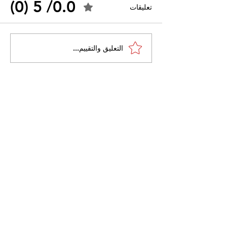
0.0/ 5 (0)
تعليقات
احتجاجات التونسية
القضاء الإداري يقضي بحل
التعليق والتقييم...
نقابة "كنابست"