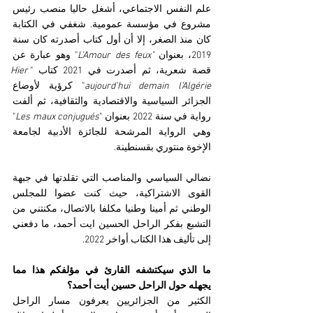
علم النفس الاجتماعي، أشغل حاليا منصب رئيس 
مشروع في مؤسسة عمومية. شغفي في الكتابة 
كان منذ الصغر، إلا أن أول كتاب أصدرته كان سنة 
2019، بعنوان 
"L’Amour des feux
" وهو عبارة عن 
قصة شعرية، ثم أصدرت في 2021 كتاب "
Hier 
aujourd’hui demain l’Algérie
" كرؤية لأوضاع 
الجزائر السياسية والاقتصادية والثقافية، ثم ألفت 
رواية في سنة 2022 بعنوان "
Les maux conjugués
" 
وهي الرواية المرشحة للجائزة الأدبية لجامعة 
الإخوة منتوري بقسنطينة. 
نضالي السياسي والمناصب التي تقلدتها في جبهة 
القوى الاشتراكية، حيث كنت عضوا للمجلس 
الوطني ثم أمينا وطنيا مكلفا بالاتصال، مكنتني من 
التشبع بفكر الراحل الحسين ايت أحمد، ما دفعني 
إلى تأليف هذا الكتاب أواخر 2022.
ما الذي سيكتشفه القارئ في مؤلفكم هذا مما 
يجهله حول الراحل حسين أيت أحمد؟
الكثير من الجزائريين يعرفون مسار الراحل 