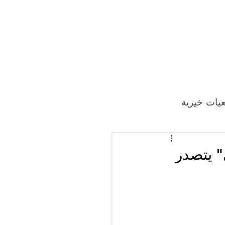
يات خيرية
ئري" يتصدر