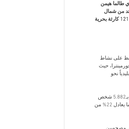
ي طالما هيمن 
تد من شمال 
الجزائر نحو جزر البليار المسار الأكثر عبوراً نحو إسبانيا، وقد وُثّقت فيه 1.037 ضحية في 121 كارثة بحرية 
افظ على نشاط 
ورمينترا، حيث 
ياً نحو 
جزر البليار وحدها استقبلت 7.321 شخصاً خلال عام 2025، ارتفاعاً بنسبة 24.5% مقارنة بـ5.882 شخص 
في العام السابق، مع تسجيل 401 سفينة مقابل 349 في 2024. وهذا الرقم يمثل وحده ما يعادل 22% من 
شد وطأة من أرقام الحدود. وصل إلى الجزر 614 قاصراً، بينهم 497 غير مصحوبين 