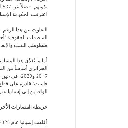
بذ
اعترفت الحكومة الإسبانية بانتشال 63 جثة فقط في 
المنظمات الحقوقية "أحد 
منظومتَي البحث والإنقاذ
أما ما يُغذّي هذا المسا
الجزائري أساساً من الم
2019 و2020،
الوافدين إلى إسبانيا عب
خريطة المسارات الأخرى