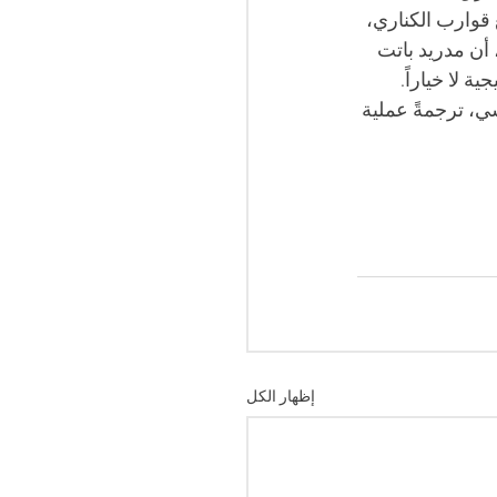
 قوارب الكناري، 
اعف الوصولات إلى البليار. والمحصلة وفق تقرير الأمن القومي الإسباني لعام 2025، أن مدريد باتت 
 لا خياراً. 
ي، ترجمةً عملية 
إظهار الكل