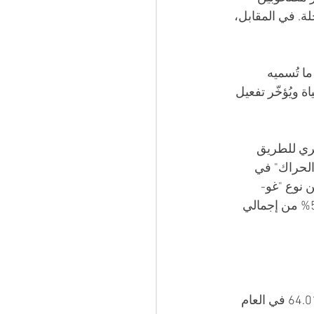
لرحلة. في المقابل، 
 يعكس ما تُسميه 
 ويُؤخّر تفعيل 
شري للطريق 
الحراك" في 
ن نوع "غو-
فاست" قادرة على قطع المسافة في ساعات معدودة. وفي 2025، شكّل الجزائريون 54% من إجمالي 
أغلقت إسبانيا عام 2025 بـ36.775 وصولاً غير نظامي، انخفاضاً بنسبة 42.6% مقارنة بـ64.019 في العام 