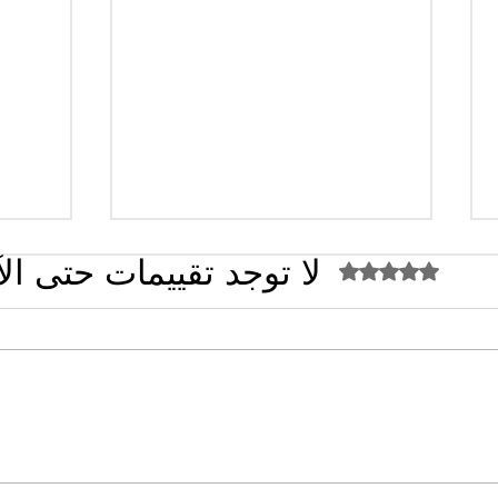
لا توجد تقييمات حتى ال
تم التقييم بـ 0 من أصل 5 نجوم.
القضاء الإداري يقضي بحل نقابة
تصريح
"كنابست"
تُشعل 
سؤال 