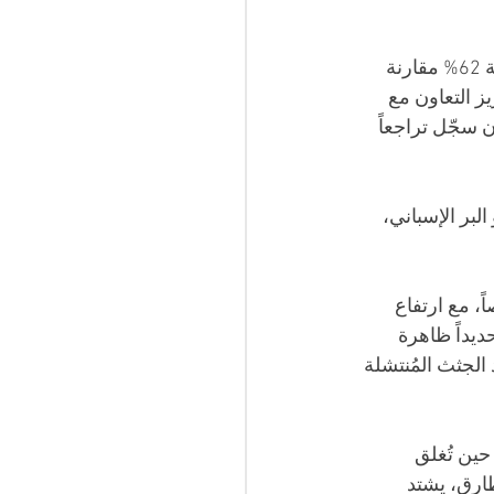
 17.788 شخصاً وصلوا بحراً إلى الكناري، انخفاضاً بنسبة 62% مقارنة 
ه النتيجة إلى تعزيز التعاون مع 
يق الأطلسي ظل الأشد فتكاً بـ1.906 ضحية، وإن سجّل تراجعاً 
البر الإسباني، 
لى سبتة ومليلية بنسبة 45.4% لتبلغ 3.850 شخصاً، مع ارتفاع 
تة تحديداً ظاهرة 
، في حين ضاعف عدد الجثث المُنتشلة 
حين تُغلق 
ارق، يشتد 