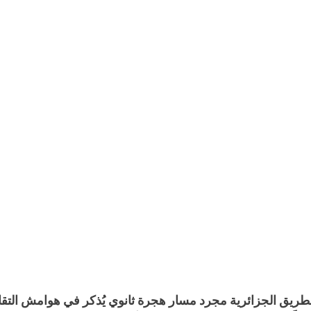
، لم تعد الطريق الجزائرية مجرد مسار هجرة ثانوي يُذكر في هوامش التقا