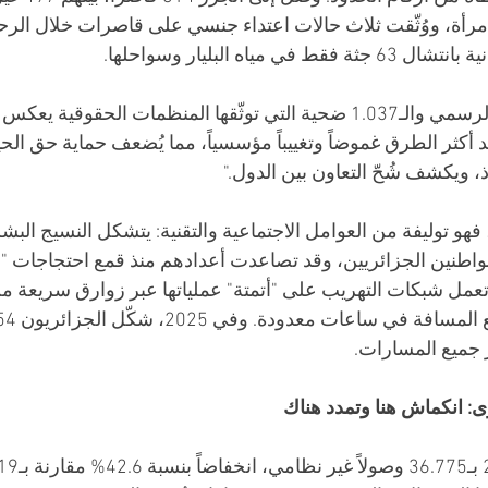
ويهم، فضلاً عن 637 امرأة، ووُثّقت ثلاث حالات اعتداء جنسي على قاصرات خلال ا
مياه البليار وسواحلها. 
التفاوت بين هذا الرقم الرسمي والـ1.037 ضحية التي توثّقها المنظمات الحقوقية
أكثر الطرق غموضاً وتغييباً مؤسسياً، مما يُضعف حماية حق الحياة
، ويكشف شُحّ التعاون بين الدول." 
ر، فهو توليفة من العوامل الاجتماعية والتقنية: يتشكل النسيج الب
واطنين الجزائريين، وقد تصاعدت أعدادهم منذ قمع احتجاجات "
 في حين تعمل شبكات التهريب على "أتمتة" عملياتها عبر زوارق سريعة م
ر جميع المسارات. 
: انكماش هنا وتمدد هناك