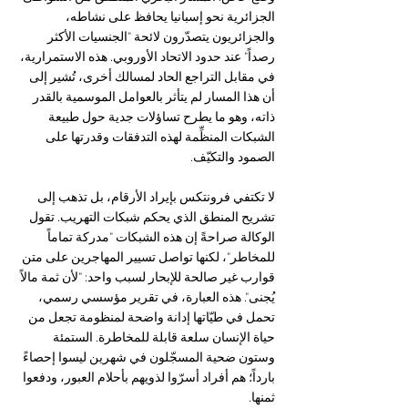
الجزائرية نحو إسبانيا يحافظ على نشاطه، 
والجزائريون يتصدّرون لائحة "الجنسيات الأكثر 
رصداً" عند حدود الاتحاد الأوروبي. هذه الاستمرارية، 
في مقابل التراجع الحاد لمسالك أخرى، تُشير إلى 
أن هذا المسار لم يتأثر بالعوامل الموسمية بالقدر 
ذاته، وهو ما يطرح تساؤلات جدية حول طبيعة 
الشبكات المنظِّمة لهذه التدفقات وقدرتها على 
الصمود والتكيّف.
لا تكتفي فرونتكس بإيراد الأرقام، بل تذهب إلى 
تشريح المنطق الذي يحكم شبكات التهريب. تقول 
الوكالة صراحةً إن هذه الشبكات "مدركة تماماً 
للمخاطر"، لكنها تواصل تسيير المهاجرين على متن 
قوارب غير صالحة للإبحار لسبب واحد: "لأن ثمة مالاً 
يُجنى". هذه العبارة، في تقرير مؤسسي رسمي، 
تحمل في طيّاتها إدانة واضحة لمنظومة تجعل من 
حياة الإنسان سلعة قابلة للمخاطرة. الستمئة 
وستون ضحية المسجّلون في شهرين ليسوا إحصاءً 
بارداً؛ هم أفراد أسرّوا لذويهم بأحلام العبور، ودفعوا 
ثمنها.