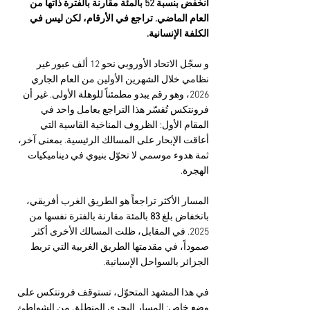
انخفض بنسبة 52 بالمئة مقارنة بالفترة ذاتها من 
العام الماضي. تراجع في الأرقام، لكن ليس في 
الكلفة الإنسانية.
و سجّل الاتحاد الأوروبي نحو 12 ألف عبور غير 
نظامي خلال الشهرين الأولين من العام الجاري 
2026، وهو رقم يبدو مطمئناً للوهلة الأولى. غير أن 
فرونتكس تُفسّر هذا التراجع بعامل واحد في 
المقام الأول: الظروف المناخية القاسية التي 
أعاقت الإبحار على المسالك الرئيسية. بمعنى آخر، 
ثمة هدوء موسمي لا تحوّل بنيوي في ديناميكيات 
الهجرة.
المسار الأكثر تراجعاً هو الطريق الغرب أفريقي، 
بانخفاض بلغ 
83 
بالمئة مقارنة بالفترة نفسها من 
2025. في المقابل، ظلت المسالك الأخرى أكثر 
صموداً، في مقدمتها الطريق الغربية التي تربط 
الجزائر بالسواحل الإسبانية.
في هذا المشهد المتحوّل، تستوقف فرونتكس على 
وضع خاص: المسار البحري المنطلق من الشواطئ 