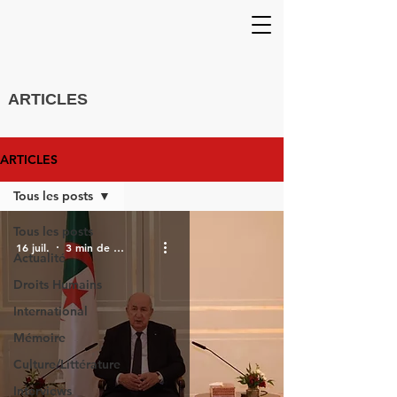
ARTICLES
ARTICLES
Tous les posts
Tous les posts
16 juil.
3 min de lecture
Actualité
Droits Humains
International
Mémoire
Culture/Littérature
Interviews