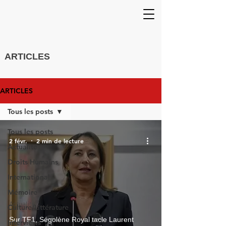
ARTICLES
ARTICLES
Tous les posts
Tous les posts
2 févr.
2 min de lecture
Actualité
Droits Humains
International
Mémoire
Actualité
Culture/Littérature
Sur TF1, Ségolène Royal tacle Laurent
Interviews