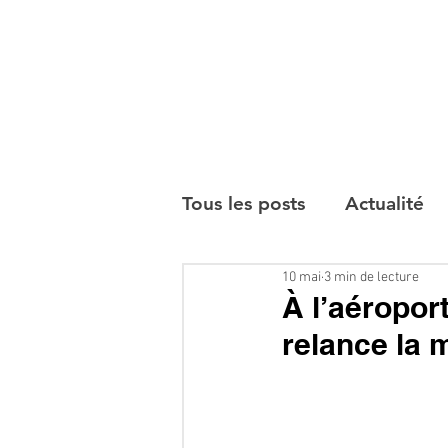
Tous les posts
Actualité
10 mai
3 min de lecture
Interviews
À l’aéroport
relance la 