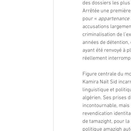
des dossiers les plus
Arrêtée une première 
pour « 
appartenance à
accusations largemen
criminalisation de l’
années de détention, 
ayant été renvoyé à pl
réellement interromp
Figure centrale du m
Kamira Naït Sid incar
linguistique et politi
algérien. Ses prises d
incontournable, mais a
revendication identit
de tamazight, pour la
politique amazigh aut