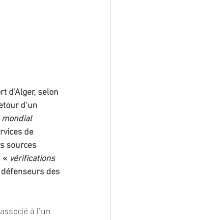
t d’Alger, selon 
etour d’un 
 mondial 
ervices de 
rs sources 
 « 
vérifications
t défenseurs des 
associé à l’un 