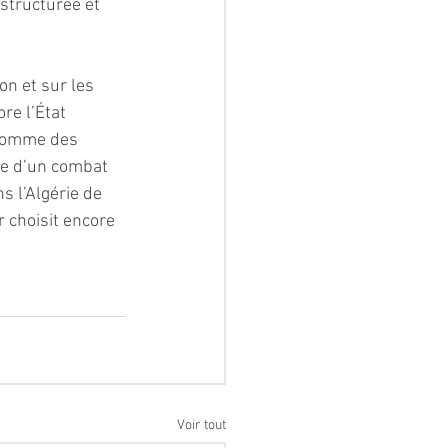
 structurée et 
n et sur les 
re l’État 
 comme des 
le d’un combat 
s l’Algérie de 
r choisit encore 
Voir tout