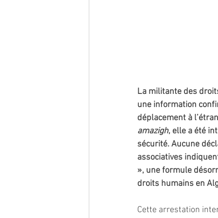
La militante des droit
une information confi
déplacement à l’étrang
amazigh
, elle a été i
sécurité. Aucune décla
associatives indiquent
», une formule désorm
droits humains en Alg
Cette arrestation inte