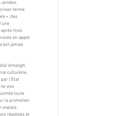
s années. 
prison ferme 
ale 
», des 
’une 
après trois 
procès en appel 
s’est jamais 
dial Amazigh
, 
ce culturelle, 
par l’État 
ne voix 
ssimile toute 
ur la promotion 
n espace 
ons répétées et 