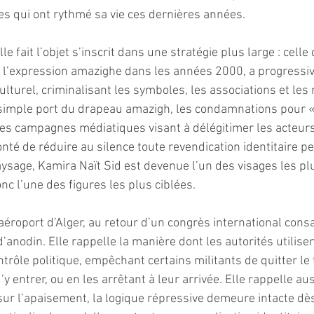
es qui ont rythmé sa vie ces dernières années.
e fait l’objet s’inscrit dans une stratégie plus large : celle
ré l’expression amazighe dans les années 2000, a progress
culturel, criminalisant les symboles, les associations et les 
 simple port du drapeau amazigh, les condamnations pour 
 les campagnes médiatiques visant à délégitimer les acteu
nté de réduire au silence toute revendication identitaire 
sage, Kamira Naït Sid est devenue l’un des visages les plu
onc l’une des figures les plus ciblées.
’aéroport d’Alger, au retour d’un congrès international consa
d’anodin. Elle rappelle la manière dont les autorités utilisen
rôle politique, empêchant certains militants de quitter le t
 entrer, ou en les arrêtant à leur arrivée. Elle rappelle au
 sur l’apaisement, la logique répressive demeure intacte dès 