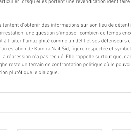
articulier lorsqu’elles portent une revendication identitaire
 tentent d’obtenir des informations sur son lieu de détentio
arrestation, une question s’impose : combien de temps enco
‑il à traiter l’amazighité comme un délit et ses défenseurs
L’arrestation de Kamira Naït Sid, figure respectée et symbo
la répression n’a pas reculé. Elle rappelle surtout que, dan
ghe reste un terrain de confrontation politique où le pouvoi
tion plutôt que le dialogue.