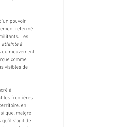
 d’un pouvoir 
ivement refermé 
militants. Les 
«
 atteinte à 
rs du mouvement 
perçue comme 
s visibles de 
cré à 
t les frontières 
erritoire, en 
ssi que, malgré 
qu’il s’agit de 