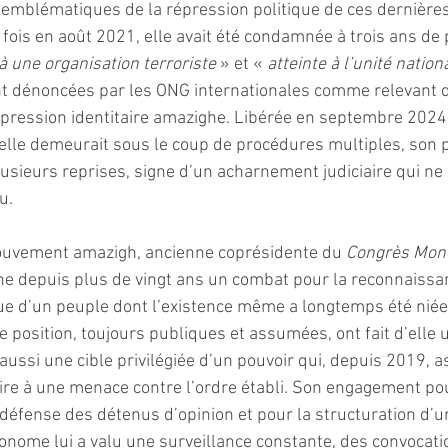
 emblématiques de la répression politique de ces dernière
fois en août 2021, elle avait été condamnée à trois ans de 
 une organisation terroriste 
» et « 
atteinte à l’unité nation
t dénoncées par les ONG internationales comme relevant d
expression identitaire amazighe. Libérée en septembre 2024 
elle demeurait sous le coup de procédures multiples, son 
usieurs reprises, signe d’un acharnement judiciaire qui ne 
u.
ouvement amazigh, ancienne coprésidente du 
Congrès Mon
ne depuis plus de vingt ans un combat pour la reconnaissan
que d’un peuple dont l’existence même a longtemps été niée 
e position, toujours publiques et assumées, ont fait d’elle u
ussi une cible privilégiée d’un pouvoir qui, depuis 2019, a
aire à une menace contre l’ordre établi. Son engagement po
 défense des détenus d’opinion et pour la structuration d’u
onome lui a valu une surveillance constante, des convocati