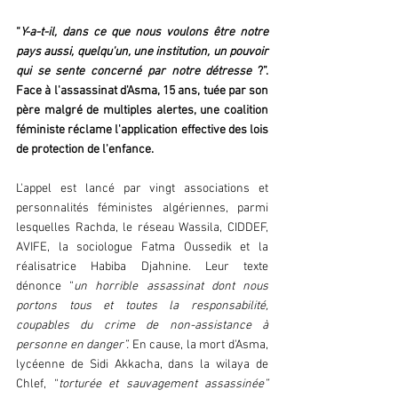
“
Y-a-t-il, dans ce que nous voulons être notre 
pays aussi, quelqu'un, une institution, un pouvoir 
qui se sente concerné par notre détresse
 ?”. 
Face à l'assassinat d'Asma, 15 ans, tuée par son 
père malgré de multiples alertes, une coalition 
féministe réclame l'application effective des lois 
de protection de l'enfance.  
L'appel est lancé par vingt associations et 
personnalités féministes algériennes, parmi 
lesquelles Rachda, le réseau Wassila, CIDDEF, 
AVIFE, la sociologue Fatma Oussedik et la 
réalisatrice Habiba Djahnine. Leur texte 
dénonce “
un horrible assassinat dont nous 
portons tous et toutes la responsabilité, 
coupables du crime de non-assistance à 
personne en danger”.
 En cause, la mort d'Asma, 
lycéenne de Sidi Akkacha, dans la wilaya de 
Chlef, “
torturée et sauvagement assassinée”