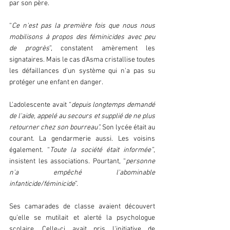
par son père.  
“
Ce n'est pas la première fois que nous nous 
mobilisons à propos des féminicides avec peu 
de progrès
”, constatent amèrement les 
signataires. Mais le cas d'Asma cristallise toutes 
les défaillances d'un système qui n'a pas su 
protéger une enfant en danger.  
L'adolescente avait “
depuis longtemps demandé 
de l'aide, appelé au secours et supplié de ne plus 
retourner chez son bourreau”.
 Son lycée était au 
courant. La gendarmerie aussi. Les voisins 
également. “
Toute la société était informée”
, 
insistent les associations. Pourtant, “
personne 
n'a empêché l'abominable 
infanticide/féminicide
”.  
Ses camarades de classe avaient découvert 
qu'elle se mutilait et alerté la psychologue 
scolaire. Celle-ci avait pris l'initiative de 