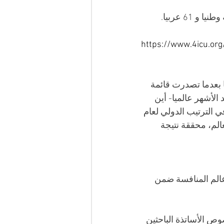
 عربيا. 
https://www.4icu.org
وري بقسنطينة فكان نصيبها المرتبة الخامسة وطنيا و 68 عربيا بعدما تصدرت قائمة 
لأشهر عالميا- أين 
الترتيب الدولي لعام 
تدخل تصنيف أحسن 2000 جامعة في العالم، محققة نتيجة 
عالم المنافسة ضمن 
وص الأساتذة الباحثين 