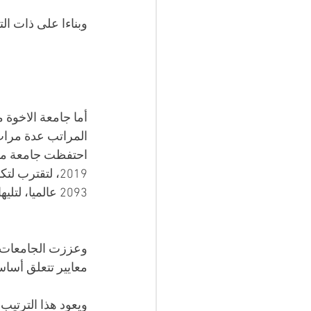
وبناءا على ذات الت
المراتب عدة مرات 
احتفظت جامعة منتو
2093 عالميا، لتليها جامعة أبوبكر بلقياد بولاية تلمسان في المرتبة 2477 عالميا.
وعززت الجامعات ال
معايير تتعلق أساسا
ويعود هذا الترتيب