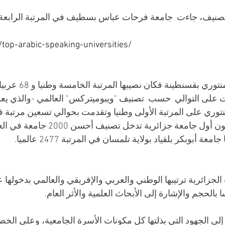
صنيف، جاءت  جامعة فرحات عباس بسطيف في المرتبة الرابعة وطنيا و 61
/top-arabic-speaking-universities/
أما جامعة الاخوة منت
على التوالي  حسب  تصنيف "ويبوميتركس" العالمي -والذي يعد ا
ري على المرتبة الأولى وطنيا وتقدمت بحوالي تسعين مرتبة في 
2019، لتقترب لتكون أول جامعة جزائرية 
جزائرية ترتيبها الوطني والعربي والإفريقي والعالمي بدخولها 
 بالحجم والإشارة إلى الأبحاث العلمية والأثر العام.
 إلى الجهود التي بذلتها كل مكونات الأسرة الجامعية، وعلى الخص