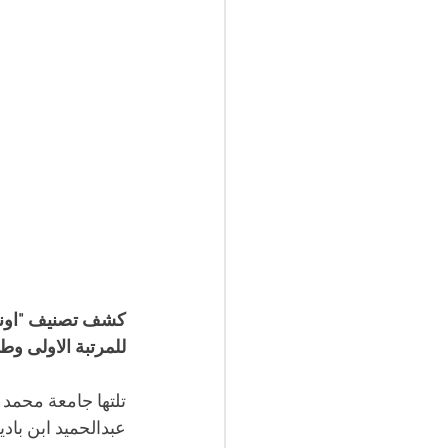
للمرتبة الاولى وطنيا و 56 ع
عبدالحميد ابن باديس ب