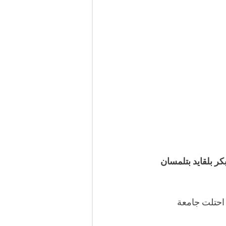
 لعام 2023، تصدّر جامعة ابو بكر بلقايد بتلمسان 
المرتبة الثانية وطنيا و 57 عربيا، فيما احتلت جامعة 