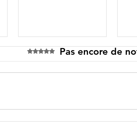
Pas encore de no
Noté 0 étoile sur 5.
Ceuta : Algérie–Maroc, la
Tebb
bataille des récits pour
prop
mieux cacher la misère
prom
enne
réal