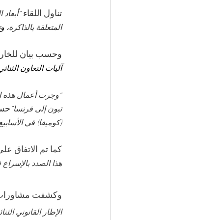
تناول اللقاء 
“أبعاد 
المتعلقة بالذاكرة، 
وت
وحسب بيان للخارجي
آليات التعاون الثنائ
“وجرت أعمال هذه ال
حسب
تبون إلى فرنسا”
(كوميفا) في الأسابيع
كما تم الاتفاق على
هذا الصدد بالإسراع 
وكشفت مشاورات ا
الإطار القانوني الثنا