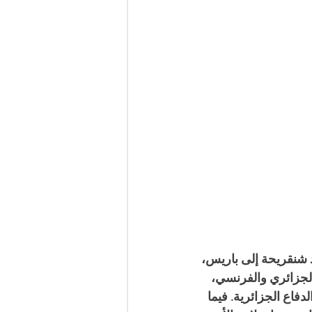
د شنقريحة إلى باريس، 
ّعت قيادتا الجيشين الجزائري والفرنسي، 
فاع الجزائرية. فيما 