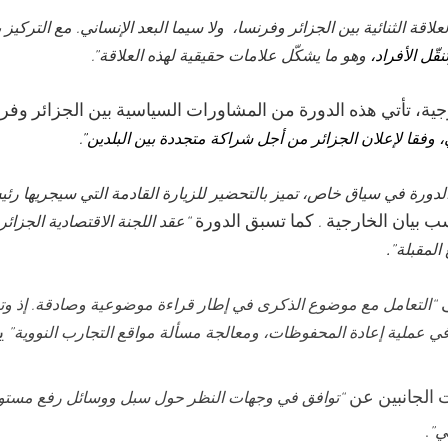
العلاقة الثنائية بين الجزائر وفرنسا،  ولا سيما البعد الإنساني. مع التر
نقّل الأفراد،
 وهو ما يشكّل علامات حقيقية لهذه العلاقة”.
ة، تأتي هذه الدورة من المشاورات السياسية بين الجزائر وفرن
ي، وفقا لإعلان الجزائر من أجل شراكة متجددة بين البلدين”.
دورة في سياق خاص، تميز بالتحضير للزيارة القادمة التي سيجريها رئي
 بيان الخارجية
 كما تسبق الدورة 
 .
“عقد اللجنة الاقتصادية الجزائ
.
 المقبلة”
 
“التعامل مع موضوع الذكرى في إطار قراءة موضوعية وصادقة. إذ وتع
ي
في عملية إعادة المحفوظات، ومعالجة مسألة مواقع التجارب النووية” 
لجانبين عن 
“توافق في وجهات النظر حول سبل ووسائل رفع مستوى 
. 
ئي”