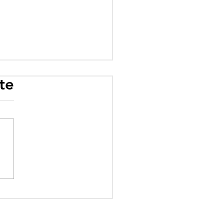
te
oune face à ses
res mirages :
esses différées,
mis imaginaires et
ités évitées